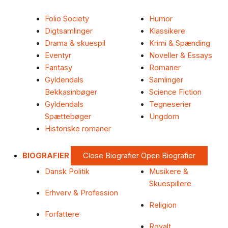
Folio Society
Humor
Digtsamlinger
Klassikere
Drama & skuespil
Krimi & Spænding
Eventyr
Noveller & Essays
Fantasy
Romaner
Gyldendals
Samlinger
Bekkasinbøger
Science Fiction
Gyldendals
Tegneserier
Spættebøger
Ungdom
Historiske romaner
BIOGRAFIER
Close Biografier
Open Biografier
Dansk Politik
Musikere &
Skuespillere
Erhverv & Profession
Religion
Forfattere
Royalt