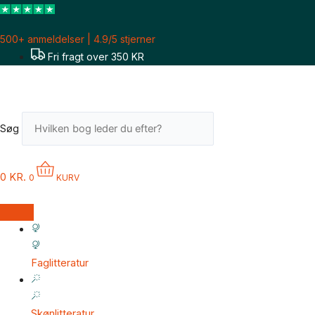
Gå
til
500+ anmeldelser | 4.9/5 stjerner
indholdet
Fri fragt over 350 KR
Søg
0
KR.
0
KURV
Faglitteratur
Skønlitteratur