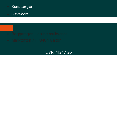
Kunstbøger
Gavekort
Boggaragen – online antikvariat
Marktoften 7H, 8464 Galten
CVR: 41247126
Faglitteratur
Skønlitteratur
Biografier
Nyheder
Om os