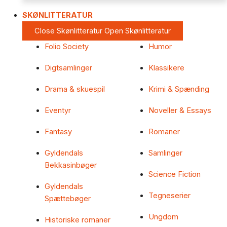
SKØNLITTERATUR
Close Skønlitteratur
Open Skønlitteratur
Folio Society
Humor
Digtsamlinger
Klassikere
Drama & skuespil
Krimi & Spænding
Eventyr
Noveller & Essays
Fantasy
Romaner
Gyldendals
Samlinger
Bekkasinbøger
Science Fiction
Gyldendals
Tegneserier
Spættebøger
Ungdom
Historiske romaner