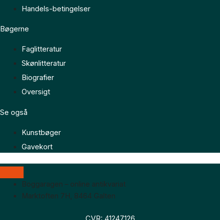
Handels-betingelser
Bøgerne
Faglitteratur
Skønlitteratur
Biografier
Oversigt
Se også
Kunstbøger
Gavekort
Boggaragen – online antikvariat
Marktoften 7H, 8464 Galten
CVR: 41247126