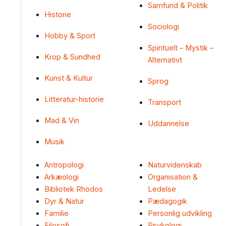
Samfund & Politik
Historie
Sociologi
Hobby & Sport
Spirituelt – Mystik –
Krop & Sundhed
Alternativt
Kunst & Kultur
Sprog
Litteratur-historie
Transport
Mad & Vin
Uddannelse
Musik
Antropologi
Naturvidenskab
Arkæologi
Organisation &
Bibliotek Rhodos
Ledelse
Dyr & Natur
Pædagogik
Familie
Personlig udvikling
Filosofi
Psykologi