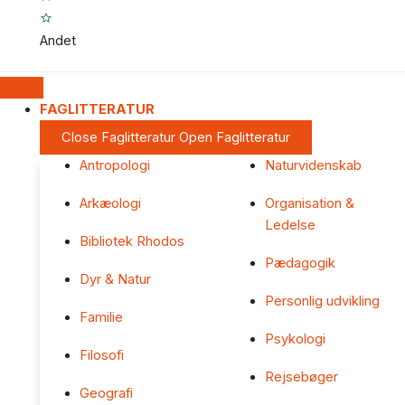
Andet
FAGLITTERATUR
Close Faglitteratur
Open Faglitteratur
Antropologi
Naturvidenskab
Arkæologi
Organisation &
Ledelse
Bibliotek Rhodos
Pædagogik
Dyr & Natur
Personlig udvikling
Familie
Psykologi
Filosofi
Rejsebøger
Geografi