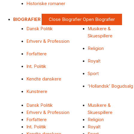
Historiske romaner
BIOGRAFIER
Close Biografier
Open Biografier
Dansk Politik
Musikere &
Skuespillere
Erhverv & Profession
Religion
Forfattere
Royalt
Int. Politik
Sport
Kendte danskere
‘Hollandsk’ Bogudsalg
Kunstnere
Dansk Politik
Musikere &
Erhverv & Profession
Skuespillere
Forfattere
Religion
Int. Politik
Royalt