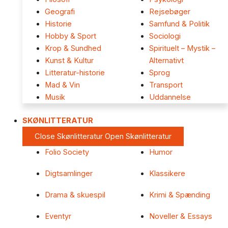
Geografi
Rejsebøger
Historie
Samfund & Politik
Hobby & Sport
Sociologi
Krop & Sundhed
Spirituelt – Mystik –
Kunst & Kultur
Alternativt
Litteratur-historie
Sprog
Mad & Vin
Transport
Musik
Uddannelse
SKØNLITTERATUR
Close Skønlitteratur
Open Skønlitteratur
Folio Society
Humor
Digtsamlinger
Klassikere
Drama & skuespil
Krimi & Spænding
Eventyr
Noveller & Essays