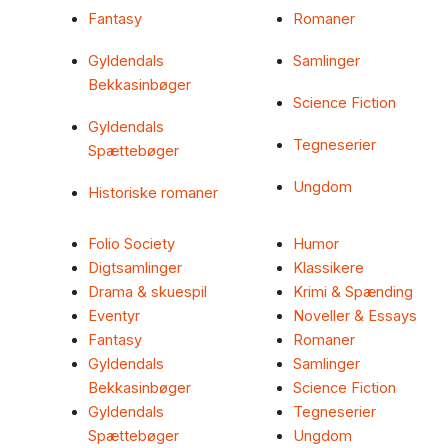
Fantasy
Romaner
Gyldendals
Samlinger
Bekkasinbøger
Science Fiction
Gyldendals
Tegneserier
Spættebøger
Ungdom
Historiske romaner
Folio Society
Humor
Digtsamlinger
Klassikere
Drama & skuespil
Krimi & Spænding
Eventyr
Noveller & Essays
Fantasy
Romaner
Gyldendals
Samlinger
Bekkasinbøger
Science Fiction
Gyldendals
Tegneserier
Spættebøger
Ungdom