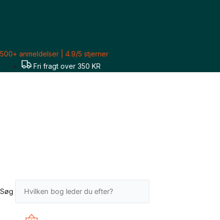
Gå
til
indholdet
500+ anmeldelser | 4.9/5 stjerner
Fri fragt over 350 KR
Søg