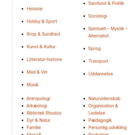
Samfund & Politik
Historie
Sociologi
Hobby & Sport
Spirituelt – Mystik –
Krop & Sundhed
Alternativt
Kunst & Kultur
Sprog
Litteratur-historie
Transport
Mad & Vin
Uddannelse
Musik
Antropologi
Naturvidenskab
Arkæologi
Organisation &
Bibliotek Rhodos
Ledelse
Dyr & Natur
Pædagogik
Familie
Personlig udvikling
Filosofi
Psykologi