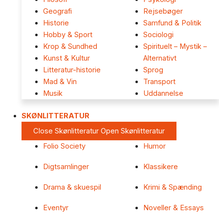
Geografi
Rejsebøger
Historie
Samfund & Politik
Hobby & Sport
Sociologi
Krop & Sundhed
Spirituelt – Mystik –
Kunst & Kultur
Alternativt
Litteratur-historie
Sprog
Mad & Vin
Transport
Musik
Uddannelse
SKØNLITTERATUR
Close Skønlitteratur
Open Skønlitteratur
Folio Society
Humor
Digtsamlinger
Klassikere
Drama & skuespil
Krimi & Spænding
Eventyr
Noveller & Essays