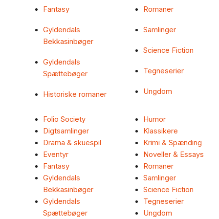
Fantasy
Romaner
Gyldendals
Samlinger
Bekkasinbøger
Science Fiction
Gyldendals
Tegneserier
Spættebøger
Ungdom
Historiske romaner
Folio Society
Humor
Digtsamlinger
Klassikere
Drama & skuespil
Krimi & Spænding
Eventyr
Noveller & Essays
Fantasy
Romaner
Gyldendals
Samlinger
Bekkasinbøger
Science Fiction
Gyldendals
Tegneserier
Spættebøger
Ungdom