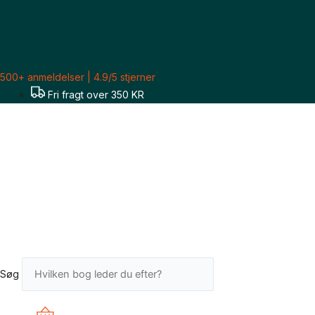
Gå
til
indholdet
500+ anmeldelser | 4.9/5 stjerner
Fri fragt over 350 KR
Søg