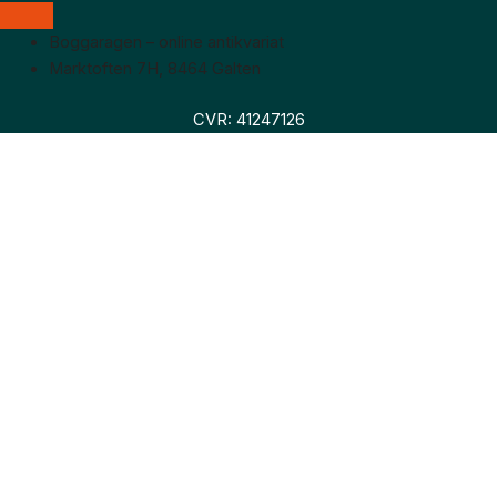
Boggaragen – online antikvariat
Marktoften 7H, 8464 Galten
CVR: 41247126
Faglitteratur
Skønlitteratur
Biografier
Nyheder
Om os
Hollandsk bogudsalg
Om os
Hollandsk bogudsalg