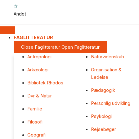
Andet
FAGLITTERATUR
Close Faglitteratur
Open Faglitteratur
Antropologi
Naturvidenskab
Arkæologi
Organisation &
Ledelse
Bibliotek Rhodos
Pædagogik
Dyr & Natur
Personlig udvikling
Familie
Psykologi
Filosofi
Rejsebøger
Geografi