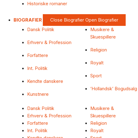
Historiske romaner
BIOGRAFIER
Close Biografier
Open Biografier
Dansk Politik
Musikere &
Skuespillere
Erhverv & Profession
Religion
Forfattere
Royalt
Int. Politik
Sport
Kendte danskere
‘Hollandsk’ Bogudsalg
Kunstnere
Dansk Politik
Musikere &
Erhverv & Profession
Skuespillere
Forfattere
Religion
Int. Politik
Royalt