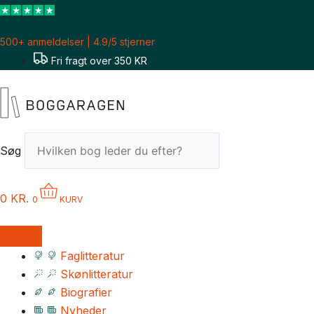
Gå
til
500+ anmeldelser | 4.9/5 stjerner
indholdet
Fri fragt over 350 KR
Søg
0
KR.
0
KURV
Faglitteratur
Skønlitteratur
Biografier
Nyheder