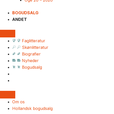
Uge 26 – 2026
BOGUDSALG
ANDET
Faglitteratur
Skønlitteratur
Biografier
Nyheder
Bogudsalg
Om os
Hollandsk bogudsalg