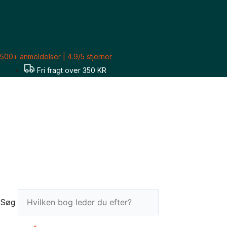
Gå
til
indholdet
500+ anmeldelser | 4.9/5 stjerner
Fri fragt over 350 KR
Søg