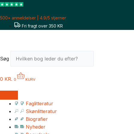
Gå
til
500+ anmeldelser | 4.9/5 stjerner
indholdet
Fri fragt over 350 KR
Søg
0
KR.
0
KURV
Faglitteratur
Skønlitteratur
Biografier
Nyheder