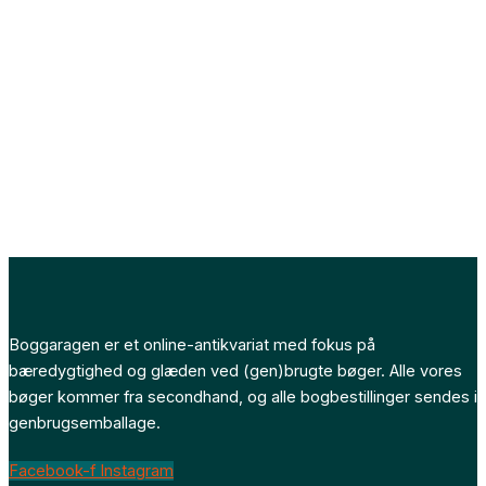
Boggaragen er et online-antikvariat med fokus på
bæredygtighed og glæden ved (gen)brugte bøger. Alle vores
bøger kommer fra secondhand, og alle bogbestillinger sendes i
genbrugsemballage.
Facebook-f
Instagram