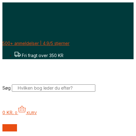
Gå
til
indholdet
500+ anmeldelser | 4.9/5 stjerner
Fri fragt over 350 KR
Søg
0
KR.
0
KURV