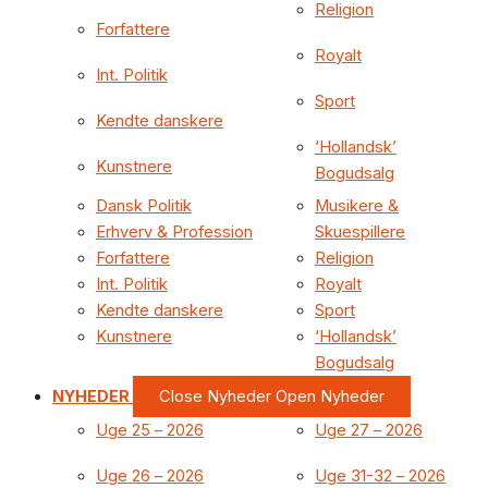
Religion
Forfattere
Royalt
Int. Politik
Sport
Kendte danskere
‘Hollandsk’
Kunstnere
Bogudsalg
Dansk Politik
Musikere &
Erhverv & Profession
Skuespillere
Forfattere
Religion
Int. Politik
Royalt
Kendte danskere
Sport
Kunstnere
‘Hollandsk’
Bogudsalg
NYHEDER
Close Nyheder
Open Nyheder
Uge 25 – 2026
Uge 27 – 2026
Uge 26 – 2026
Uge 31-32 – 2026