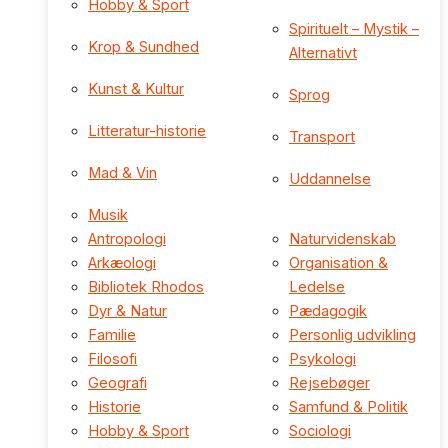
Hobby & Sport
Spirituelt – Mystik –
Krop & Sundhed
Alternativt
Kunst & Kultur
Sprog
Litteratur-historie
Transport
Mad & Vin
Uddannelse
Musik
Antropologi
Naturvidenskab
Arkæologi
Organisation &
Bibliotek Rhodos
Ledelse
Dyr & Natur
Pædagogik
Familie
Personlig udvikling
Filosofi
Psykologi
Geografi
Rejsebøger
Historie
Samfund & Politik
Hobby & Sport
Sociologi