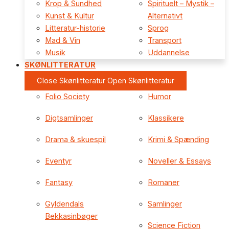
Krop & Sundhed
Spirituelt – Mystik –
Kunst & Kultur
Alternativt
Litteratur-historie
Sprog
Mad & Vin
Transport
Musik
Uddannelse
SKØNLITTERATUR
Close Skønlitteratur
Open Skønlitteratur
Folio Society
Humor
Digtsamlinger
Klassikere
Drama & skuespil
Krimi & Spænding
Eventyr
Noveller & Essays
Fantasy
Romaner
Gyldendals
Samlinger
Bekkasinbøger
Science Fiction