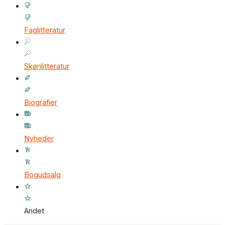
Faglitteratur
Skønlitteratur
Biografier
Nyheder
Bogudsalg
Andet