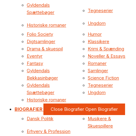
Gyldendals
Tegneserier
Spættebøger
Ungdom
Historiske romaner
Folio Society
Humor
Digtsamlinger
Klassikere
Drama & skuespil
Krimi & Spænding
Eventyr
Noveller & Essays
Fantasy
Romaner
Gyldendals
Samlinger
Bekkasinbøger
Science Fiction
Gyldendals
Tegneserier
Spættebøger
Ungdom
Historiske romaner
BIOGRAFIER
Close Biografier
Open Biografier
Dansk Politik
Musikere &
Skuespillere
Erhverv & Profession