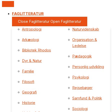
FAGLITTERATUR
Close Faglitteratur
Open Faglitteratur
Antropologi
Naturvidenskab
Arkæologi
Organisation &
Ledelse
Bibliotek Rhodos
Pædagogik
Dyr & Natur
Personlig udvikling
Familie
Psykologi
Filosofi
Rejsebøger
Geografi
Samfund & Politik
Historie
Sociologi