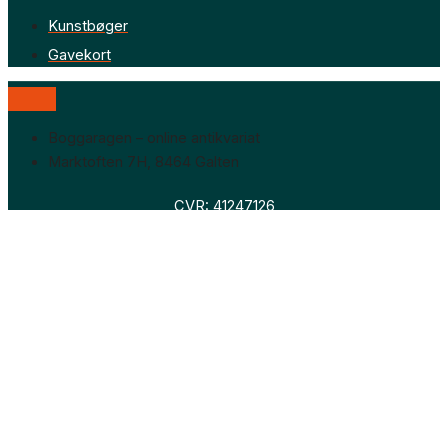
Kunstbøger
Gavekort
Boggaragen – online antikvariat
Marktoften 7H, 8464 Galten
CVR: 41247126
Faglitteratur
Skønlitteratur
Biografier
Nyheder
Om os