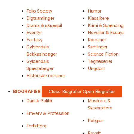
Folio Society
Humor
Digtsamlinger
Klassikere
Drama & skuespil
Krimi & Spænding
Eventyr
Noveller & Essays
Fantasy
Romaner
Gyldendals
Samlinger
Bekkasinbøger
Science Fiction
Gyldendals
Tegneserier
Spættebøger
Ungdom
Historiske romaner
BIOGRAFIER
Close Biografier
Open Biografier
Dansk Politik
Musikere &
Skuespillere
Erhverv & Profession
Religion
Forfattere
Royalt