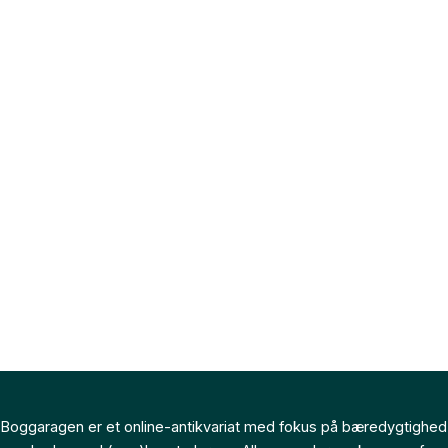
Boggaragen er et online-antikvariat med fokus på bæredygtighed