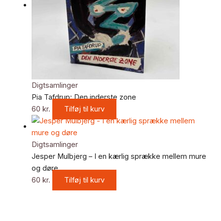
Digtsamlinger
Pia Tafdrup: Den inderste zone
60
kr.
Tilføj til kurv
Digtsamlinger
Jesper Mulbjerg – I en kærlig sprække mellem mure
og døre
60
kr.
Tilføj til kurv