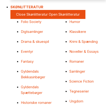
SKØNLITTERATUR
Close Skønlitteratur
Open Skønlitteratur
Folio Society
Humor
Digtsamlinger
Klassikere
Drama & skuespil
Krimi & Spænding
Eventyr
Noveller & Essays
Fantasy
Romaner
Gyldendals
Samlinger
Bekkasinbøger
Science Fiction
Gyldendals
Tegneserier
Spættebøger
Ungdom
Historiske romaner