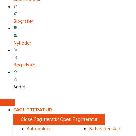
Biografier
Nyheder
Bogudsalg
Andet
FAGLITTERATUR
Close Faglitteratur
Open Faglitteratur
Antropologi
Naturvidenskab