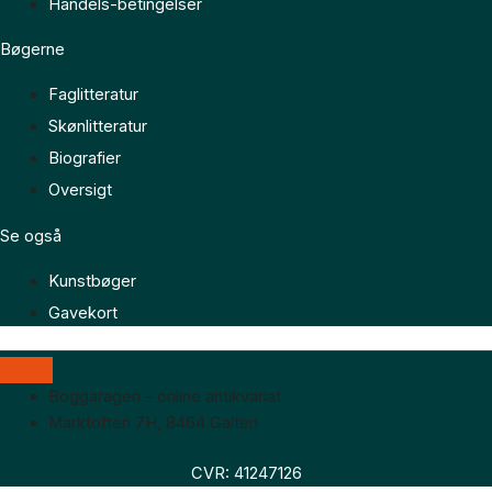
Handels-betingelser
Bøgerne
Faglitteratur
Skønlitteratur
Biografier
Oversigt
Se også
Kunstbøger
Gavekort
Boggaragen – online antikvariat
Marktoften 7H, 8464 Galten
CVR: 41247126