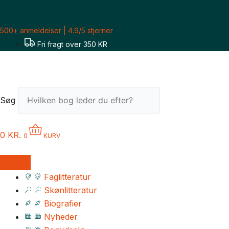
Gå
til
500+ anmeldelser | 4.9/5 stjerner
indholdet
Fri fragt over 350 KR
Søg
0
KR.
0
KURV
Faglitteratur
Skønlitteratur
Biografier
Nyheder