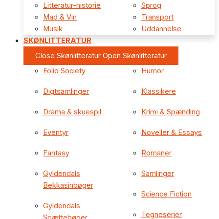
Litteratur-historie
Sprog
Mad & Vin
Transport
Musik
Uddannelse
SKØNLITTERATUR
Close Skønlitteratur
Open Skønlitteratur
Folio Society
Humor
Digtsamlinger
Klassikere
Drama & skuespil
Krimi & Spænding
Eventyr
Noveller & Essays
Fantasy
Romaner
Gyldendals
Samlinger
Bekkasinbøger
Science Fiction
Gyldendals
Tegneserier
Spættebøger