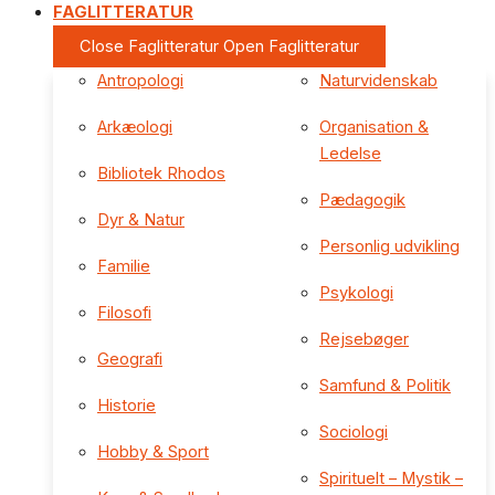
FAGLITTERATUR
Close Faglitteratur
Open Faglitteratur
Antropologi
Naturvidenskab
Arkæologi
Organisation &
Ledelse
Bibliotek Rhodos
Pædagogik
Dyr & Natur
Personlig udvikling
Familie
Psykologi
Filosofi
Rejsebøger
Geografi
Samfund & Politik
Historie
Sociologi
Hobby & Sport
Spirituelt – Mystik –