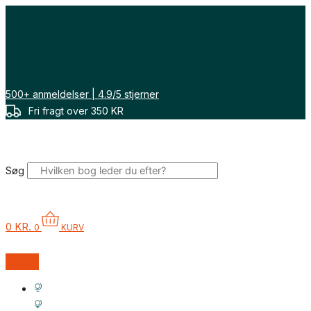
Gå
til
indholdet
500+ anmeldelser | 4.9/5 stjerner
Fri fragt over 350 KR
Søg
0
KR.
0
KURV