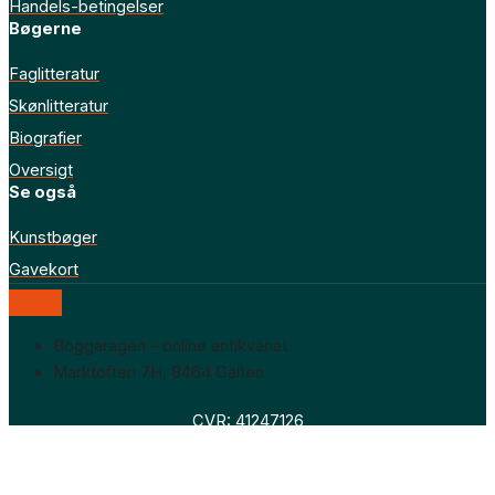
Handels-betingelser
Bøgerne
Faglitteratur
Skønlitteratur
Biografier
Oversigt
Se også
Kunstbøger
Gavekort
Boggaragen – online antikvariat
Marktoften 7H, 8464 Galten
CVR: 41247126
Faglitteratur