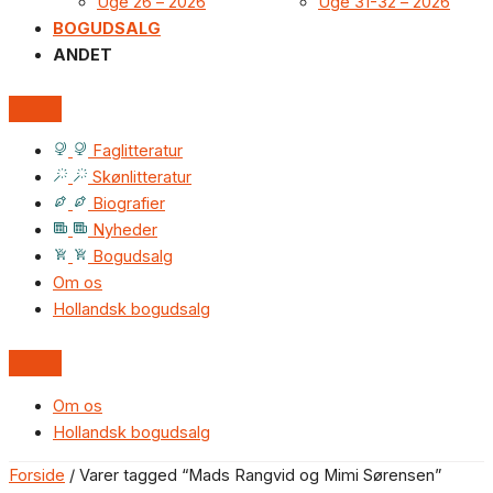
Uge 26 – 2026
Uge 31-32 – 2026
BOGUDSALG
ANDET
Faglitteratur
Skønlitteratur
Biografier
Nyheder
Bogudsalg
Om os
Hollandsk bogudsalg
Om os
Hollandsk bogudsalg
Forside
/ Varer tagged “Mads Rangvid og Mimi Sørensen”