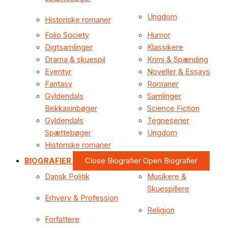
Ungdom
Historiske romaner
Folio Society
Humor
Digtsamlinger
Klassikere
Drama & skuespil
Krimi & Spænding
Eventyr
Noveller & Essays
Fantasy
Romaner
Gyldendals
Samlinger
Bekkasinbøger
Science Fiction
Gyldendals
Tegneserier
Spættebøger
Ungdom
Historiske romaner
BIOGRAFIER
Close Biografier
Open Biografier
Dansk Politik
Musikere &
Skuespillere
Erhverv & Profession
Religion
Forfattere