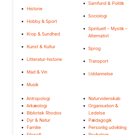
Samfund & Politik
Historie
Sociologi
Hobby & Sport
Spirituelt – Mystik –
Krop & Sundhed
Alternativt
Kunst & Kultur
Sprog
Litteratur-historie
Transport
Mad & Vin
Uddannelse
Musik
Antropologi
Naturvidenskab
Arkæologi
Organisation &
Bibliotek Rhodos
Ledelse
Dyr & Natur
Pædagogik
Familie
Personlig udvikling
Filosofi
Psykologi