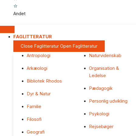
Andet
FAGLITTERATUR
Close Faglitteratur
Open Faglitteratur
Antropologi
Naturvidenskab
Arkæologi
Organisation &
Ledelse
Bibliotek Rhodos
Pædagogik
Dyr & Natur
Personlig udvikling
Familie
Psykologi
Filosofi
Rejsebøger
Geografi