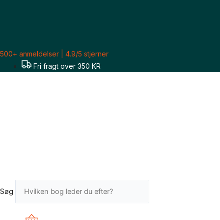
Gå
til
indholdet
500+ anmeldelser | 4.9/5 stjerner
Fri fragt over 350 KR
Søg