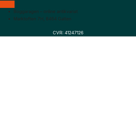
Boggaragen – online antikvariat
Marktoften 7H, 8464 Galten
CVR: 41247126
Faglitteratur
Skønlitteratur
Biografier
Nyheder
Om os
Hollandsk bogudsalg
Om os
Hollandsk bogudsalg