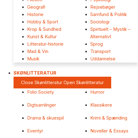
Geografi
Rejsebøger
Historie
Samfund & Politik
Hobby & Sport
Sociologi
Krop & Sundhed
Spirituelt – Mystik –
Kunst & Kultur
Alternativt
Litteratur-historie
Sprog
Mad & Vin
Transport
Musik
Uddannelse
SKØNLITTERATUR
Close Skønlitteratur
Open Skønlitteratur
Folio Society
Humor
Digtsamlinger
Klassikere
Drama & skuespil
Krimi & Spænding
Eventyr
Noveller & Essays