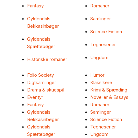
Fantasy
Romaner
Gyldendals
Samlinger
Bekkasinbøger
Science Fiction
Gyldendals
Tegneserier
Spættebøger
Ungdom
Historiske romaner
Folio Society
Humor
Digtsamlinger
Klassikere
Drama & skuespil
Krimi & Spænding
Eventyr
Noveller & Essays
Fantasy
Romaner
Gyldendals
Samlinger
Bekkasinbøger
Science Fiction
Gyldendals
Tegneserier
Spættebøger
Ungdom