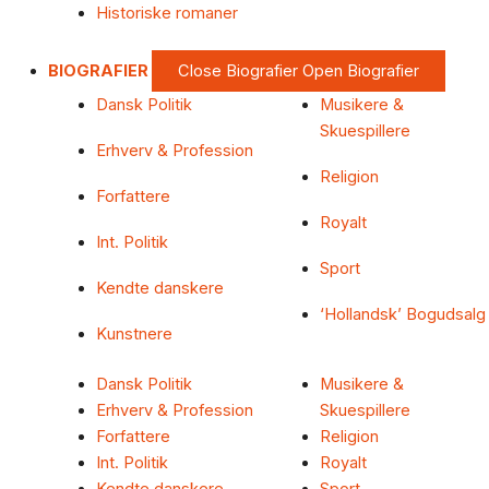
Historiske romaner
BIOGRAFIER
Close Biografier
Open Biografier
Dansk Politik
Musikere &
Skuespillere
Erhverv & Profession
Religion
Forfattere
Royalt
Int. Politik
Sport
Kendte danskere
‘Hollandsk’ Bogudsalg
Kunstnere
Dansk Politik
Musikere &
Erhverv & Profession
Skuespillere
Forfattere
Religion
Int. Politik
Royalt