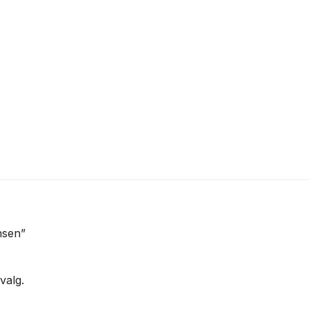
nsen”
valg.