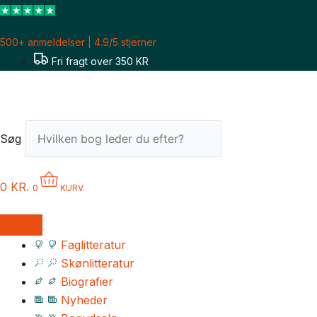
Gå
til
500+ anmeldelser | 4.9/5 stjerner
indholdet
Fri fragt over 350 KR
Søg
0
KR.
0
KURV
Faglitteratur
Skønlitteratur
Biografier
Nyheder