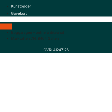
Kunstbøger
Gavekort
Boggaragen – online antikvariat
Marktoften 7H, 8464 Galten
CVR: 41247126
Faglitteratur
Skønlitteratur
Biografier
Nyheder
Om os