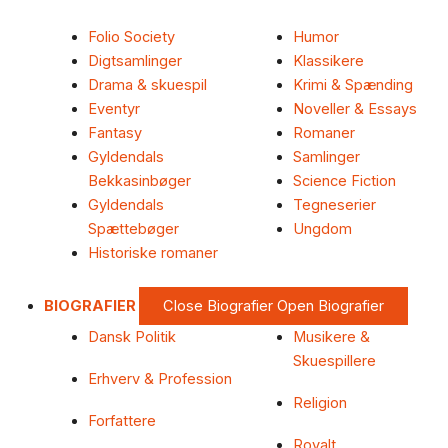
Folio Society
Humor
Digtsamlinger
Klassikere
Drama & skuespil
Krimi & Spænding
Eventyr
Noveller & Essays
Fantasy
Romaner
Gyldendals
Samlinger
Bekkasinbøger
Science Fiction
Gyldendals
Tegneserier
Spættebøger
Ungdom
Historiske romaner
BIOGRAFIER
Close Biografier
Open Biografier
Dansk Politik
Musikere &
Skuespillere
Erhverv & Profession
Religion
Forfattere
Royalt