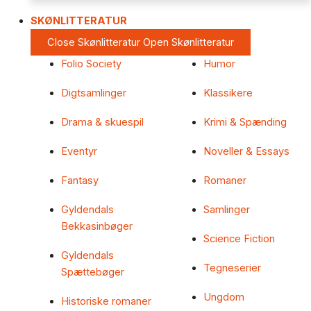
SKØNLITTERATUR
Close Skønlitteratur
Open Skønlitteratur
Folio Society
Humor
Digtsamlinger
Klassikere
Drama & skuespil
Krimi & Spænding
Eventyr
Noveller & Essays
Fantasy
Romaner
Gyldendals
Samlinger
Bekkasinbøger
Science Fiction
Gyldendals
Tegneserier
Spættebøger
Ungdom
Historiske romaner