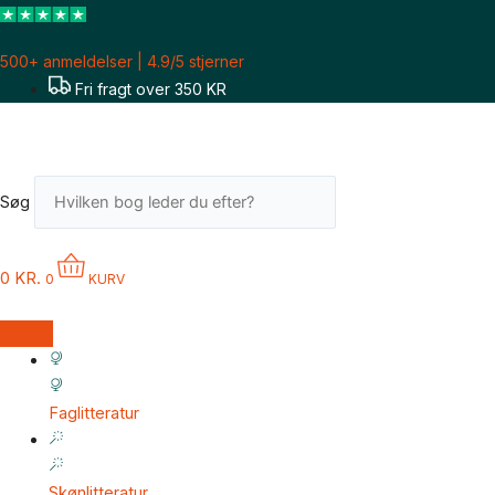
Gå
til
500+ anmeldelser | 4.9/5 stjerner
indholdet
Fri fragt over 350 KR
Søg
0
KR.
0
KURV
Faglitteratur
Skønlitteratur