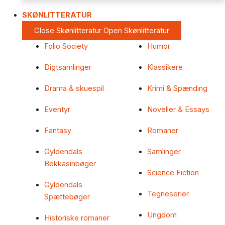
SKØNLITTERATUR
Close Skønlitteratur
Open Skønlitteratur
Folio Society
Humor
Digtsamlinger
Klassikere
Drama & skuespil
Krimi & Spænding
Eventyr
Noveller & Essays
Fantasy
Romaner
Gyldendals
Samlinger
Bekkasinbøger
Science Fiction
Gyldendals
Tegneserier
Spættebøger
Ungdom
Historiske romaner