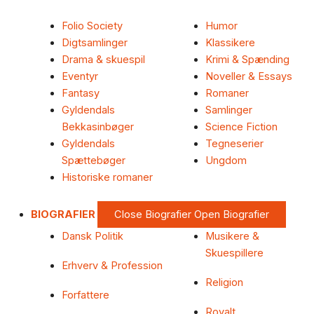
Folio Society
Humor
Digtsamlinger
Klassikere
Drama & skuespil
Krimi & Spænding
Eventyr
Noveller & Essays
Fantasy
Romaner
Gyldendals
Samlinger
Bekkasinbøger
Science Fiction
Gyldendals
Tegneserier
Spættebøger
Ungdom
Historiske romaner
BIOGRAFIER
Close Biografier
Open Biografier
Dansk Politik
Musikere &
Skuespillere
Erhverv & Profession
Religion
Forfattere
Royalt