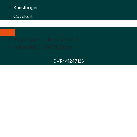
Kunstbøger
Gavekort
Boggaragen – online antikvariat
Marktoften 7H, 8464 Galten
CVR: 41247126
Faglitteratur
Skønlitteratur
Biografier
Nyheder
Om os