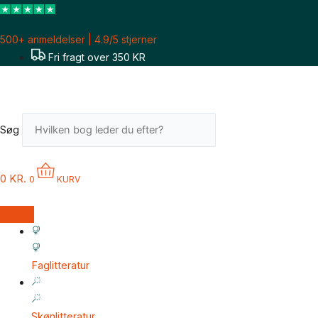
Gå
til
500+ anmeldelser | 4.9/5 stjerner
indholdet
Fri fragt over 350 KR
Søg
0
KR.
0
KURV
Faglitteratur
Skønlitteratur