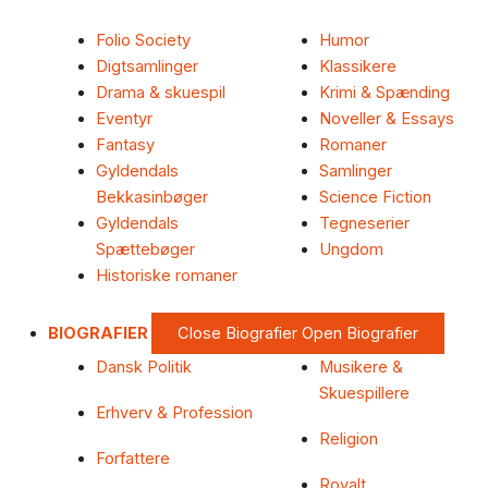
Folio Society
Humor
Digtsamlinger
Klassikere
Drama & skuespil
Krimi & Spænding
Eventyr
Noveller & Essays
Fantasy
Romaner
Gyldendals
Samlinger
Bekkasinbøger
Science Fiction
Gyldendals
Tegneserier
Spættebøger
Ungdom
Historiske romaner
BIOGRAFIER
Close Biografier
Open Biografier
Dansk Politik
Musikere &
Skuespillere
Erhverv & Profession
Religion
Forfattere
Royalt