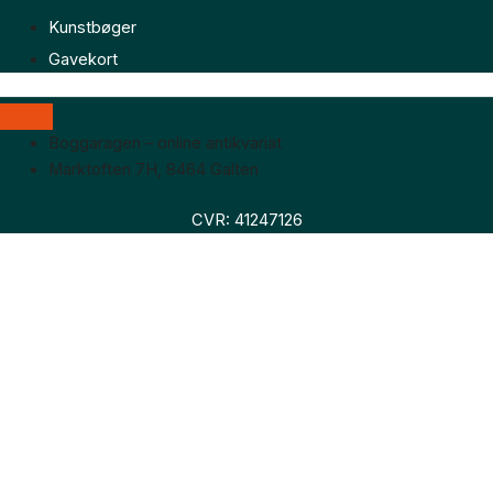
Kunstbøger
Gavekort
Boggaragen – online antikvariat
Marktoften 7H, 8464 Galten
CVR: 41247126
Faglitteratur
Skønlitteratur
Biografier
Nyheder
Om os