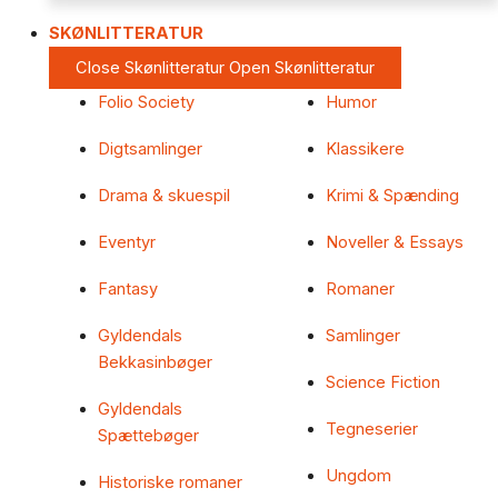
SKØNLITTERATUR
Close Skønlitteratur
Open Skønlitteratur
Folio Society
Humor
Digtsamlinger
Klassikere
Drama & skuespil
Krimi & Spænding
Eventyr
Noveller & Essays
Fantasy
Romaner
Gyldendals
Samlinger
Bekkasinbøger
Science Fiction
Gyldendals
Tegneserier
Spættebøger
Ungdom
Historiske romaner