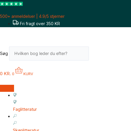
Gå
til
500+ anmeldelser | 4.9/5 stjerner
indholdet
Fri fragt over 350 KR
Søg
0
KR.
0
KURV
Faglitteratur
Skønlitteratur