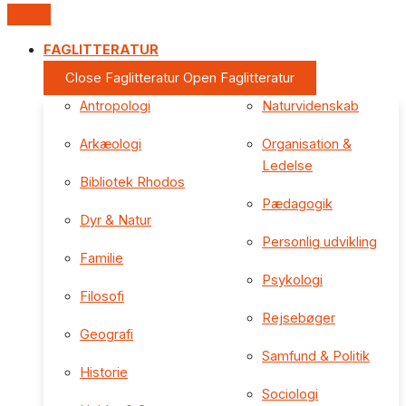
FAGLITTERATUR
Close Faglitteratur
Open Faglitteratur
Antropologi
Naturvidenskab
Arkæologi
Organisation &
Ledelse
Bibliotek Rhodos
Pædagogik
Dyr & Natur
Personlig udvikling
Familie
Psykologi
Filosofi
Rejsebøger
Geografi
Samfund & Politik
Historie
Sociologi