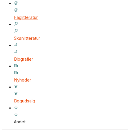
Faglitteratur
Skønlitteratur
Biografier
Nyheder
Bogudsalg
Andet