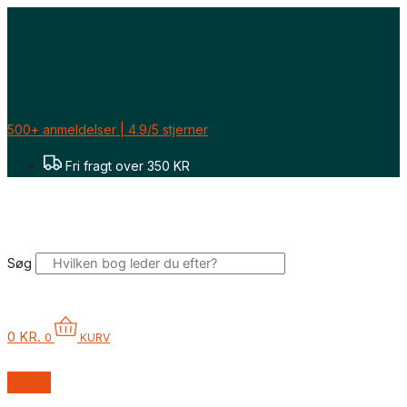
Gå
til
indholdet
500+ anmeldelser | 4.9/5 stjerner
Fri fragt over 350 KR
Søg
0
KR.
0
KURV