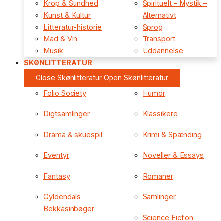
Krop & Sundhed
Spirituelt – Mystik –
Kunst & Kultur
Alternativt
Litteratur-historie
Sprog
Mad & Vin
Transport
Musik
Uddannelse
SKØNLITTERATUR
Close Skønlitteratur
Open Skønlitteratur
Folio Society
Humor
Digtsamlinger
Klassikere
Drama & skuespil
Krimi & Spænding
Eventyr
Noveller & Essays
Fantasy
Romaner
Gyldendals
Samlinger
Bekkasinbøger
Science Fiction