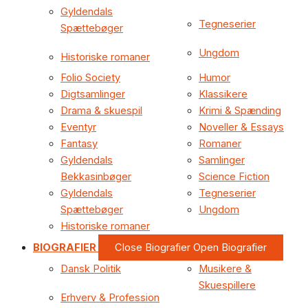
Gyldendals
Tegneserier
Spættebøger
Ungdom
Historiske romaner
Folio Society
Humor
Digtsamlinger
Klassikere
Drama & skuespil
Krimi & Spænding
Eventyr
Noveller & Essays
Fantasy
Romaner
Gyldendals
Samlinger
Bekkasinbøger
Science Fiction
Gyldendals
Tegneserier
Spættebøger
Ungdom
Historiske romaner
BIOGRAFIER
Close Biografier
Open Biografier
Dansk Politik
Musikere &
Skuespillere
Erhverv & Profession