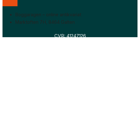
Boggaragen – online antikvariat
Marktoften 7H, 8464 Galten
CVR: 41247126
Faglitteratur
Skønlitteratur
Biografier
Nyheder
Om os
Hollandsk bogudsalg
Om os
Hollandsk bogudsalg