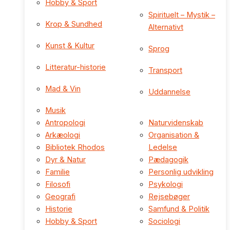
Hobby & Sport
Spirituelt – Mystik –
Krop & Sundhed
Alternativt
Kunst & Kultur
Sprog
Litteratur-historie
Transport
Mad & Vin
Uddannelse
Musik
Antropologi
Naturvidenskab
Arkæologi
Organisation &
Bibliotek Rhodos
Ledelse
Dyr & Natur
Pædagogik
Familie
Personlig udvikling
Filosofi
Psykologi
Geografi
Rejsebøger
Historie
Samfund & Politik
Hobby & Sport
Sociologi