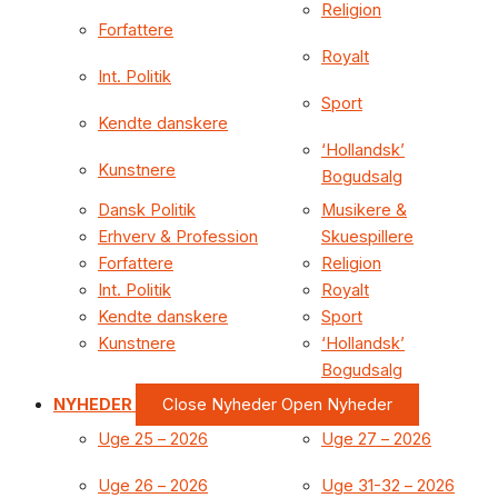
Religion
Forfattere
Royalt
Int. Politik
Sport
Kendte danskere
‘Hollandsk’
Kunstnere
Bogudsalg
Dansk Politik
Musikere &
Erhverv & Profession
Skuespillere
Forfattere
Religion
Int. Politik
Royalt
Kendte danskere
Sport
Kunstnere
‘Hollandsk’
Bogudsalg
NYHEDER
Close Nyheder
Open Nyheder
Uge 25 – 2026
Uge 27 – 2026
Uge 26 – 2026
Uge 31-32 – 2026