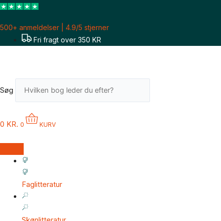
Gå
til
500+ anmeldelser | 4.9/5 stjerner
indholdet
Fri fragt over 350 KR
Søg
0
KR.
0
KURV
Faglitteratur
Skønlitteratur