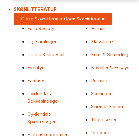
SKØNLITTERATUR
Close Skønlitteratur
Open Skønlitteratur
Folio Society
Humor
Digtsamlinger
Klassikere
Drama & skuespil
Krimi & Spænding
Eventyr
Noveller & Essays
Fantasy
Romaner
Gyldendals
Samlinger
Bekkasinbøger
Science Fiction
Gyldendals
Tegneserier
Spættebøger
Ungdom
Historiske romaner