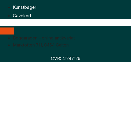
Kunstbøger
Gavekort
Boggaragen – online antikvariat
Marktoften 7H, 8464 Galten
CVR: 41247126
Faglitteratur
Skønlitteratur
Biografier
Nyheder
Om os