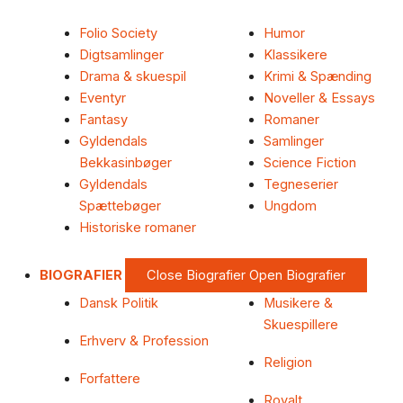
Folio Society
Humor
Digtsamlinger
Klassikere
Drama & skuespil
Krimi & Spænding
Eventyr
Noveller & Essays
Fantasy
Romaner
Gyldendals
Samlinger
Bekkasinbøger
Science Fiction
Gyldendals
Tegneserier
Spættebøger
Ungdom
Historiske romaner
BIOGRAFIER
Close Biografier
Open Biografier
Dansk Politik
Musikere &
Skuespillere
Erhverv & Profession
Religion
Forfattere
Royalt