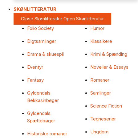
SKØNLITTERATUR
Close Skønlitteratur
Open Skønlitteratur
Folio Society
Humor
Digtsamlinger
Klassikere
Drama & skuespil
Krimi & Spænding
Eventyr
Noveller & Essays
Fantasy
Romaner
Gyldendals
Samlinger
Bekkasinbøger
Science Fiction
Gyldendals
Tegneserier
Spættebøger
Ungdom
Historiske romaner