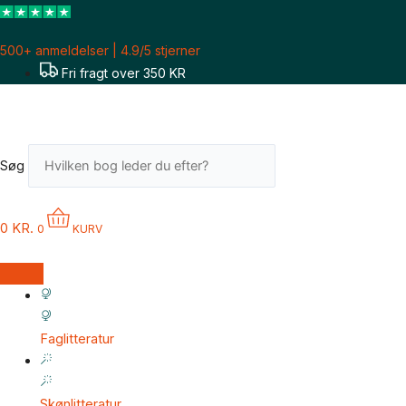
Gå
til
500+ anmeldelser | 4.9/5 stjerner
indholdet
Fri fragt over 350 KR
Søg
0
KR.
0
KURV
Faglitteratur
Skønlitteratur