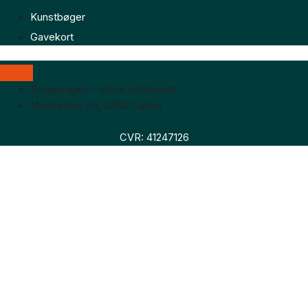
Kunstbøger
Gavekort
Boggaragen – online antikvariat
Marktoften 7H, 8464 Galten
CVR: 41247126
Faglitteratur
Skønlitteratur
Biografier
Nyheder
Om os