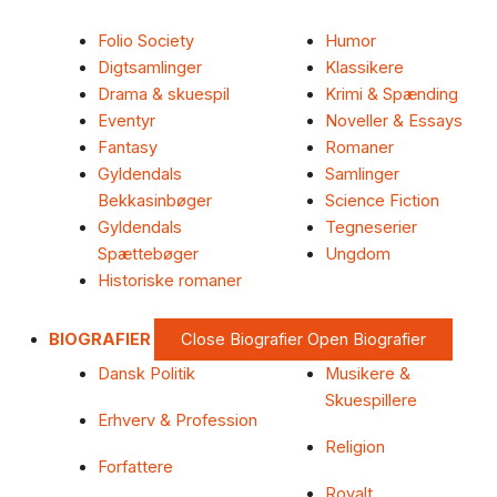
Folio Society
Humor
Digtsamlinger
Klassikere
Drama & skuespil
Krimi & Spænding
Eventyr
Noveller & Essays
Fantasy
Romaner
Gyldendals
Samlinger
Bekkasinbøger
Science Fiction
Gyldendals
Tegneserier
Spættebøger
Ungdom
Historiske romaner
BIOGRAFIER
Close Biografier
Open Biografier
Dansk Politik
Musikere &
Skuespillere
Erhverv & Profession
Religion
Forfattere
Royalt