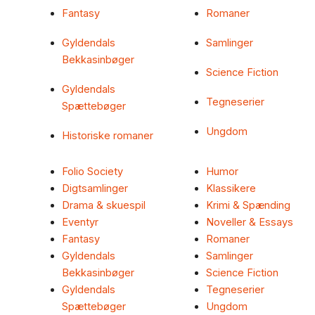
Fantasy
Romaner
Gyldendals
Samlinger
Bekkasinbøger
Science Fiction
Gyldendals
Tegneserier
Spættebøger
Ungdom
Historiske romaner
Folio Society
Humor
Digtsamlinger
Klassikere
Drama & skuespil
Krimi & Spænding
Eventyr
Noveller & Essays
Fantasy
Romaner
Gyldendals
Samlinger
Bekkasinbøger
Science Fiction
Gyldendals
Tegneserier
Spættebøger
Ungdom