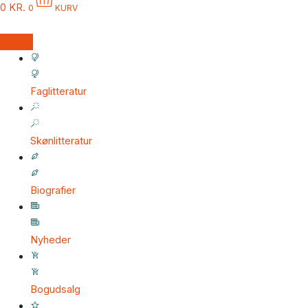
0
KR.
0
KURV
Faglitteratur
Skønlitteratur
Biografier
Nyheder
Bogudsalg