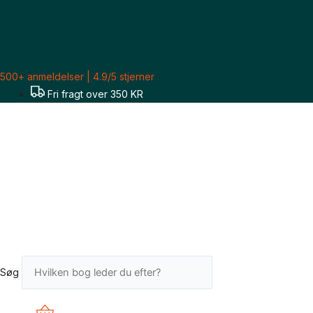
Gå
til
indholdet
500+ anmeldelser | 4.9/5 stjerner
Fri fragt over 350 KR
Søg