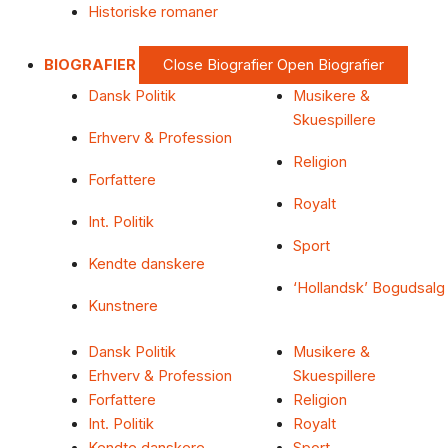
Historiske romaner
BIOGRAFIER
Close Biografier
Open Biografier
Dansk Politik
Musikere &
Skuespillere
Erhverv & Profession
Religion
Forfattere
Royalt
Int. Politik
Sport
Kendte danskere
‘Hollandsk’ Bogudsalg
Kunstnere
Dansk Politik
Musikere &
Erhverv & Profession
Skuespillere
Forfattere
Religion
Int. Politik
Royalt