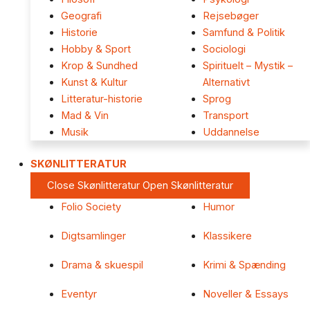
Geografi
Rejsebøger
Historie
Samfund & Politik
Hobby & Sport
Sociologi
Krop & Sundhed
Spirituelt – Mystik –
Kunst & Kultur
Alternativt
Litteratur-historie
Sprog
Mad & Vin
Transport
Musik
Uddannelse
SKØNLITTERATUR
Close Skønlitteratur
Open Skønlitteratur
Folio Society
Humor
Digtsamlinger
Klassikere
Drama & skuespil
Krimi & Spænding
Eventyr
Noveller & Essays