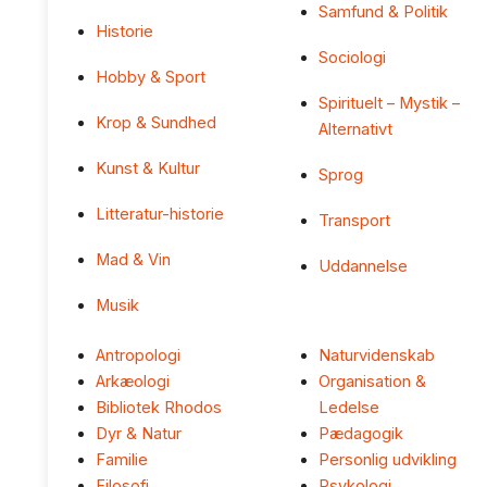
Samfund & Politik
Historie
Sociologi
Hobby & Sport
Spirituelt – Mystik –
Krop & Sundhed
Alternativt
Kunst & Kultur
Sprog
Litteratur-historie
Transport
Mad & Vin
Uddannelse
Musik
Antropologi
Naturvidenskab
Arkæologi
Organisation &
Bibliotek Rhodos
Ledelse
Dyr & Natur
Pædagogik
Familie
Personlig udvikling
Filosofi
Psykologi