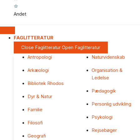
Andet
FAGLITTERATUR
Close Faglitteratur
Open Faglitteratur
Antropologi
Naturvidenskab
Arkæologi
Organisation &
Ledelse
Bibliotek Rhodos
Pædagogik
Dyr & Natur
Personlig udvikling
Familie
Psykologi
Filosofi
Rejsebøger
Geografi