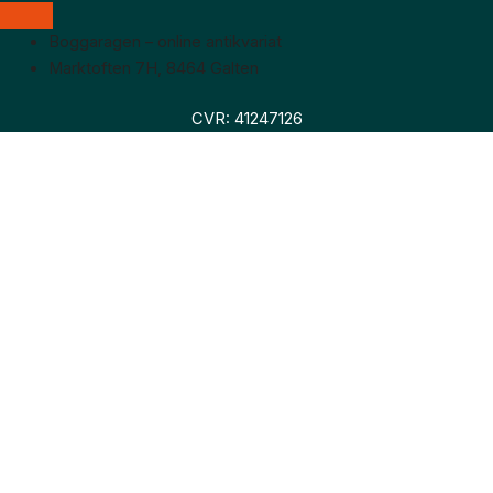
Boggaragen – online antikvariat
Marktoften 7H, 8464 Galten
CVR: 41247126
Faglitteratur
Skønlitteratur
Biografier
Nyheder
Om os
Hollandsk bogudsalg
Om os
Hollandsk bogudsalg