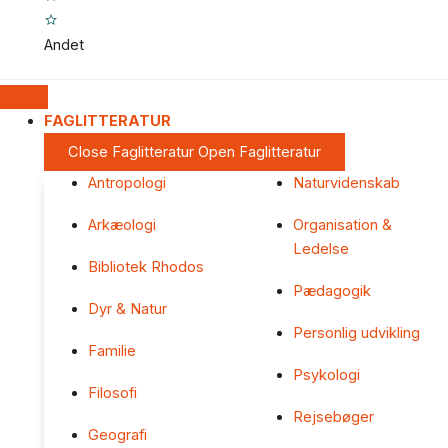
Andet
FAGLITTERATUR
Close Faglitteratur
Open Faglitteratur
Antropologi
Naturvidenskab
Arkæologi
Organisation &
Ledelse
Bibliotek Rhodos
Pædagogik
Dyr & Natur
Personlig udvikling
Familie
Psykologi
Filosofi
Rejsebøger
Geografi