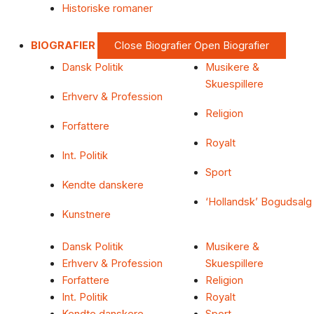
Historiske romaner
BIOGRAFIER
Close Biografier
Open Biografier
Dansk Politik
Musikere &
Skuespillere
Erhverv & Profession
Religion
Forfattere
Royalt
Int. Politik
Sport
Kendte danskere
‘Hollandsk’ Bogudsalg
Kunstnere
Dansk Politik
Musikere &
Erhverv & Profession
Skuespillere
Forfattere
Religion
Int. Politik
Royalt