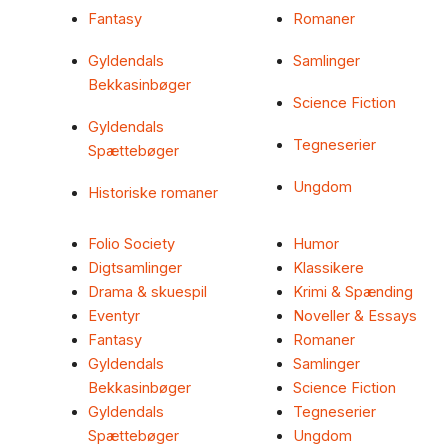
Fantasy
Romaner
Gyldendals
Samlinger
Bekkasinbøger
Science Fiction
Gyldendals
Tegneserier
Spættebøger
Ungdom
Historiske romaner
Folio Society
Humor
Digtsamlinger
Klassikere
Drama & skuespil
Krimi & Spænding
Eventyr
Noveller & Essays
Fantasy
Romaner
Gyldendals
Samlinger
Bekkasinbøger
Science Fiction
Gyldendals
Tegneserier
Spættebøger
Ungdom