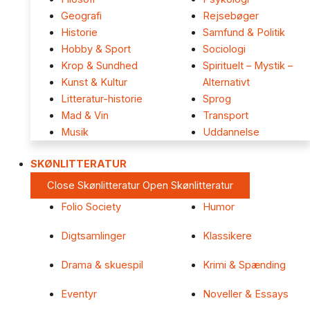
Geografi
Rejsebøger
Historie
Samfund & Politik
Hobby & Sport
Sociologi
Krop & Sundhed
Spirituelt – Mystik –
Kunst & Kultur
Alternativt
Litteratur-historie
Sprog
Mad & Vin
Transport
Musik
Uddannelse
SKØNLITTERATUR
Close Skønlitteratur
Open Skønlitteratur
Folio Society
Humor
Digtsamlinger
Klassikere
Drama & skuespil
Krimi & Spænding
Eventyr
Noveller & Essays