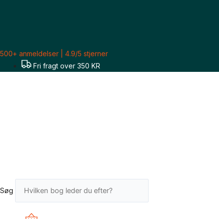
Gå
til
indholdet
500+ anmeldelser | 4.9/5 stjerner
Fri fragt over 350 KR
Søg