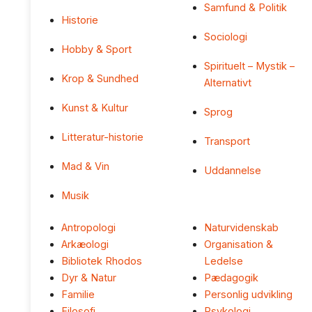
Samfund & Politik
Historie
Sociologi
Hobby & Sport
Spirituelt – Mystik –
Krop & Sundhed
Alternativt
Kunst & Kultur
Sprog
Litteratur-historie
Transport
Mad & Vin
Uddannelse
Musik
Antropologi
Naturvidenskab
Arkæologi
Organisation &
Bibliotek Rhodos
Ledelse
Dyr & Natur
Pædagogik
Familie
Personlig udvikling
Filosofi
Psykologi