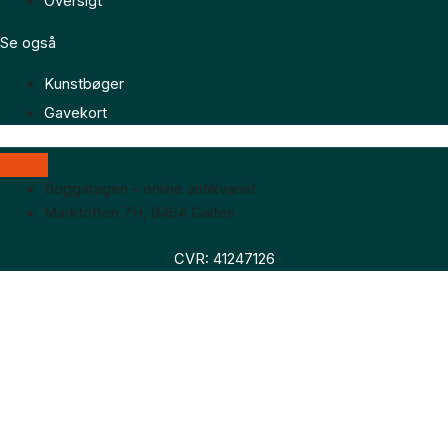
Oversigt
Se også
Kunstbøger
Gavekort
Boggaragen – online antikvariat
Marktoften 7H, 8464 Galten
CVR: 41247126
Faglitteratur
Skønlitteratur
Biografier