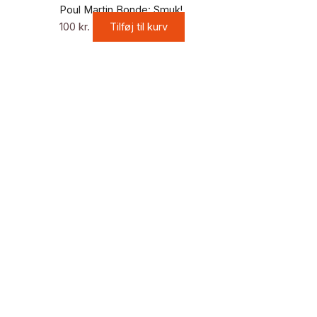
Poul Martin Bonde: Smuk!
100
kr.
Tilføj til kurv