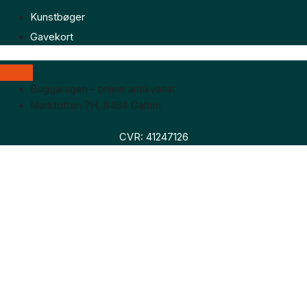
Kunstbøger
Gavekort
Boggaragen – online antikvariat
Marktoften 7H, 8464 Galten
CVR: 41247126
Faglitteratur
Skønlitteratur
Biografier
Nyheder
Om os