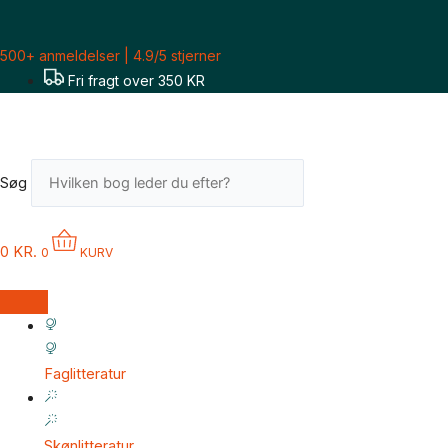
Gå
til
500+ anmeldelser | 4.9/5 stjerner
indholdet
Fri fragt over 350 KR
Søg
0
KR.
0
KURV
Faglitteratur
Skønlitteratur