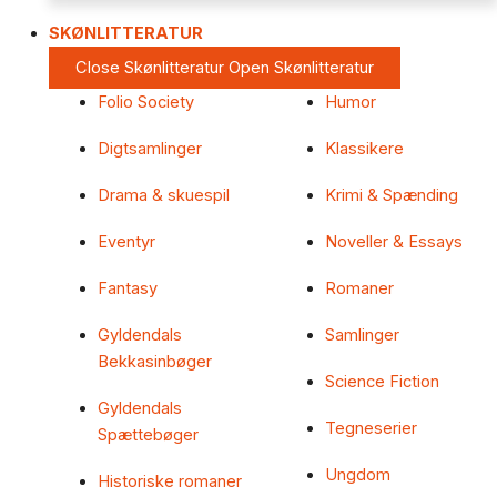
SKØNLITTERATUR
Close Skønlitteratur
Open Skønlitteratur
Folio Society
Humor
Digtsamlinger
Klassikere
Drama & skuespil
Krimi & Spænding
Eventyr
Noveller & Essays
Fantasy
Romaner
Gyldendals
Samlinger
Bekkasinbøger
Science Fiction
Gyldendals
Tegneserier
Spættebøger
Ungdom
Historiske romaner