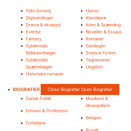
Folio Society
Humor
Digtsamlinger
Klassikere
Drama & skuespil
Krimi & Spænding
Eventyr
Noveller & Essays
Fantasy
Romaner
Gyldendals
Samlinger
Bekkasinbøger
Science Fiction
Gyldendals
Tegneserier
Spættebøger
Ungdom
Historiske romaner
BIOGRAFIER
Close Biografier
Open Biografier
Dansk Politik
Musikere &
Skuespillere
Erhverv & Profession
Religion
Forfattere
Royalt