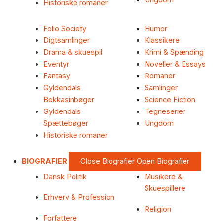
Ungdom
Historiske romaner
Folio Society
Humor
Digtsamlinger
Klassikere
Drama & skuespil
Krimi & Spænding
Eventyr
Noveller & Essays
Fantasy
Romaner
Gyldendals
Samlinger
Bekkasinbøger
Science Fiction
Gyldendals
Tegneserier
Spættebøger
Ungdom
Historiske romaner
BIOGRAFIER
Close Biografier
Open Biografier
Dansk Politik
Musikere &
Skuespillere
Erhverv & Profession
Religion
Forfattere