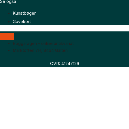
Se også
Kunstbøger
Gavekort
Boggaragen – online antikvariat
Marktoften 7H, 8464 Galten
CVR: 41247126
Faglitteratur
Skønlitteratur
Biografier
Nyheder