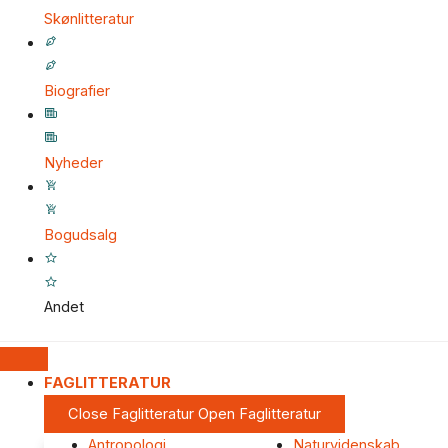
Skønlitteratur
Biografier
Nyheder
Bogudsalg
Andet
FAGLITTERATUR
Close Faglitteratur
Open Faglitteratur
Antropologi
Naturvidenskab