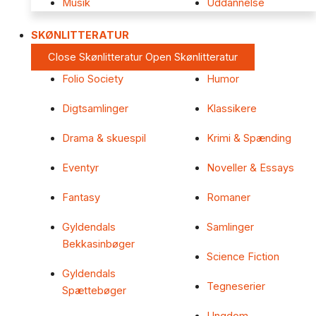
Musik
Uddannelse
SKØNLITTERATUR
Close Skønlitteratur
Open Skønlitteratur
Folio Society
Humor
Digtsamlinger
Klassikere
Drama & skuespil
Krimi & Spænding
Eventyr
Noveller & Essays
Fantasy
Romaner
Gyldendals
Samlinger
Bekkasinbøger
Science Fiction
Gyldendals
Tegneserier
Spættebøger