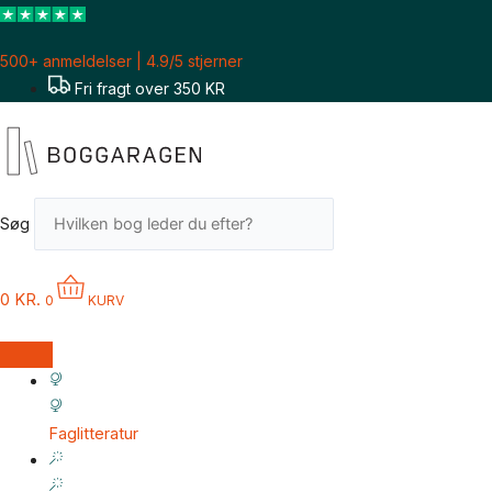
Gå
til
500+ anmeldelser | 4.9/5 stjerner
indholdet
Fri fragt over 350 KR
Søg
0
KR.
0
KURV
Faglitteratur