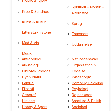
Hobby & Sport
Spirituelt – Mystik –
Krop & Sundhed
Alternativt
Kunst & Kultur
Sprog
Litteratur-historie
Transport
Mad & Vin
Uddannelse
Musik
Antropologi
Naturvidenskab
Arkæologi
Organisation &
Bibliotek Rhodos
Ledelse
Dyr & Natur
Pædagogik
Familie
Personlig udvikling
Filosofi
Psykologi
Geografi
Rejsebøger
Historie
Samfund & Politik
Hobby & Sport
Sociologi