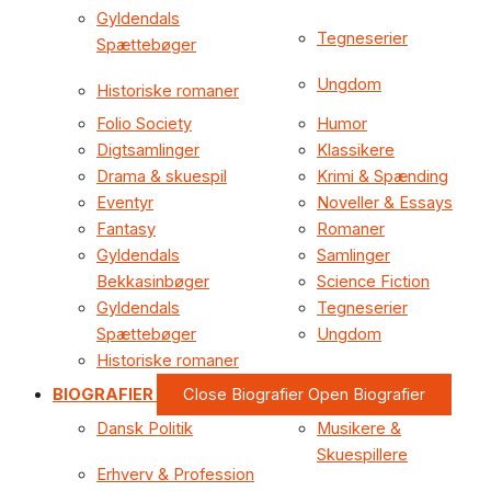
Gyldendals
Tegneserier
Spættebøger
Ungdom
Historiske romaner
Folio Society
Humor
Digtsamlinger
Klassikere
Drama & skuespil
Krimi & Spænding
Eventyr
Noveller & Essays
Fantasy
Romaner
Gyldendals
Samlinger
Bekkasinbøger
Science Fiction
Gyldendals
Tegneserier
Spættebøger
Ungdom
Historiske romaner
BIOGRAFIER
Close Biografier
Open Biografier
Dansk Politik
Musikere &
Skuespillere
Erhverv & Profession