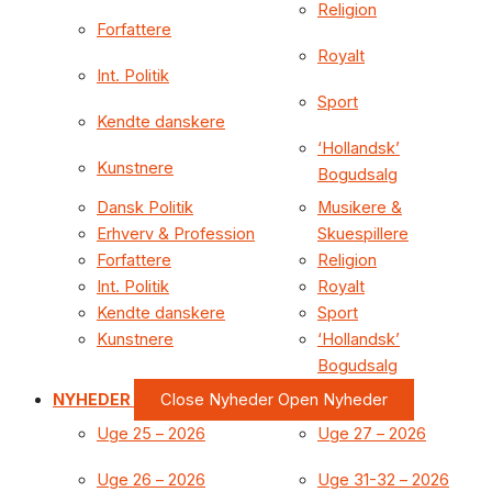
Religion
Forfattere
Royalt
Int. Politik
Sport
Kendte danskere
‘Hollandsk’
Kunstnere
Bogudsalg
Dansk Politik
Musikere &
Erhverv & Profession
Skuespillere
Forfattere
Religion
Int. Politik
Royalt
Kendte danskere
Sport
Kunstnere
‘Hollandsk’
Bogudsalg
NYHEDER
Close Nyheder
Open Nyheder
Uge 25 – 2026
Uge 27 – 2026
Uge 26 – 2026
Uge 31-32 – 2026