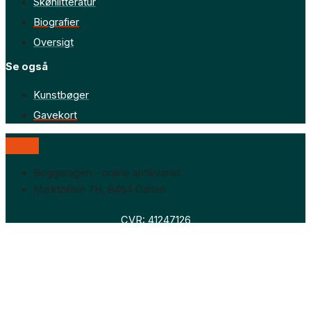
Skønlitteratur
Biografier
Oversigt
Se også
Kunstbøger
Gavekort
Boggaragen – online antikvariat
Marktoften 7H, 8464 Galten
CVR: 41247126
Faglitteratur
Skønlitteratur