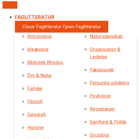
FAGLITTERATUR
Close Faglitteratur
Open Faglitteratur
Antropologi
Naturvidenskab
Arkæologi
Organisation &
Ledelse
Bibliotek Rhodos
Pædagogik
Dyr & Natur
Personlig udvikling
Familie
Psykologi
Filosofi
Rejsebøger
Geografi
Samfund & Politik
Historie
Sociologi