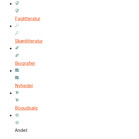
Faglitteratur
Skønlitteratur
Biografier
Nyheder
Bogudsalg
Andet