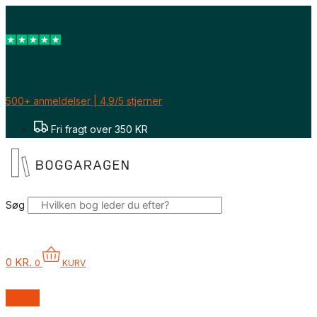
Gå
til
indholdet
500+ anmeldelser | 4.9/5 stjerner
Fri fragt over 350 KR
Søg
0
KR.
0
KURV