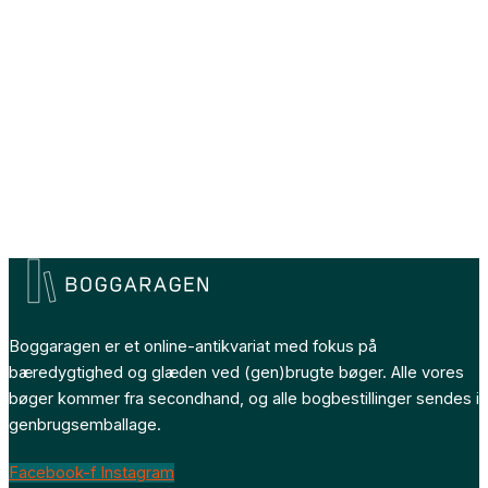
Boggaragen er et online-antikvariat med fokus på
bæredygtighed og glæden ved (gen)brugte bøger. Alle vores
bøger kommer fra secondhand, og alle bogbestillinger sendes i
genbrugsemballage.
Facebook-f
Instagram