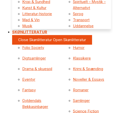
Krop & Sundhed
Spirituelt – Mystik –
Kunst & Kultur
Alternativt
Litteratur-historie
Sprog
Mad & Vin
Transport
Musik
Uddannelse
SKØNLITTERATUR
Close Skønlitteratur
Open Skønlitteratur
Folio Society
Humor
Digtsamlinger
Klassikere
Drama & skuespil
Krimi & Spænding
Eventyr
Noveller & Essays
Fantasy
Romaner
Gyldendals
Samlinger
Bekkasinbøger
Science Fiction