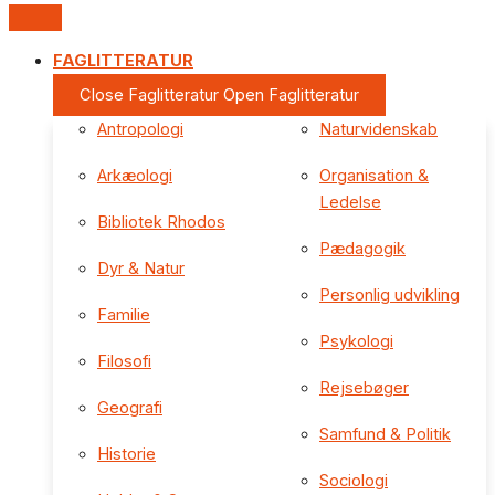
FAGLITTERATUR
Close Faglitteratur
Open Faglitteratur
Antropologi
Naturvidenskab
Arkæologi
Organisation &
Ledelse
Bibliotek Rhodos
Pædagogik
Dyr & Natur
Personlig udvikling
Familie
Psykologi
Filosofi
Rejsebøger
Geografi
Samfund & Politik
Historie
Sociologi