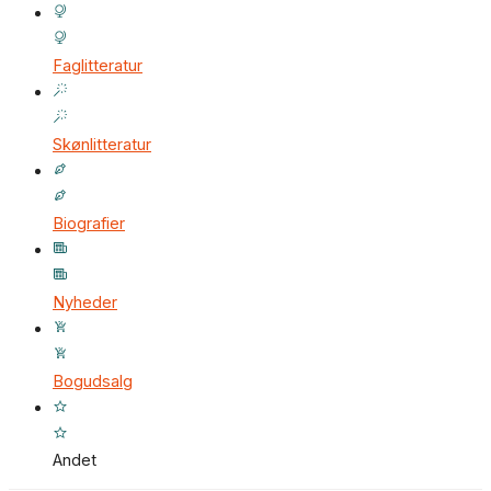
Faglitteratur
Skønlitteratur
Biografier
Nyheder
Bogudsalg
Andet