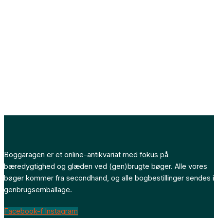
Boggaragen er et online-antikvariat med fokus på
bæredygtighed og glæden ved (gen)brugte bøger. Alle vores
bøger kommer fra secondhand, og alle bogbestillinger sendes i
genbrugsemballage.
Facebook-f
Instagram