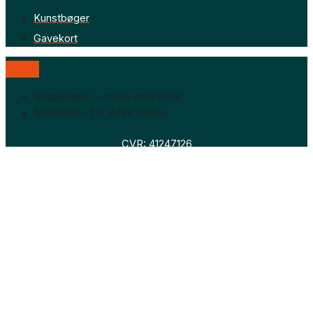
Kunstbøger
Gavekort
Boggaragen – online antikvariat
Marktoften 7H, 8464 Galten
CVR: 41247126
Faglitteratur
Skønlitteratur
Biografier
Nyheder
Om os