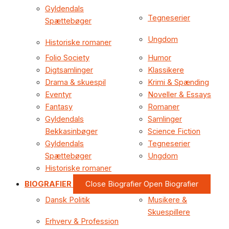
Gyldendals
Tegneserier
Spættebøger
Ungdom
Historiske romaner
Folio Society
Humor
Digtsamlinger
Klassikere
Drama & skuespil
Krimi & Spænding
Eventyr
Noveller & Essays
Fantasy
Romaner
Gyldendals
Samlinger
Bekkasinbøger
Science Fiction
Gyldendals
Tegneserier
Spættebøger
Ungdom
Historiske romaner
BIOGRAFIER
Close Biografier
Open Biografier
Dansk Politik
Musikere &
Skuespillere
Erhverv & Profession