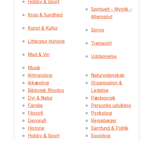
Hobby & Sport
Spirituelt – Mystik –
Krop & Sundhed
Alternativt
Kunst & Kultur
Sprog
Litteratur-historie
Transport
Mad & Vin
Uddannelse
Musik
Antropologi
Naturvidenskab
Arkæologi
Organisation &
Bibliotek Rhodos
Ledelse
Dyr & Natur
Pædagogik
Familie
Personlig udvikling
Filosofi
Psykologi
Geografi
Rejsebøger
Historie
Samfund & Politik
Hobby & Sport
Sociologi