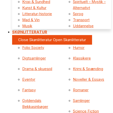
Krop & Sundhed
Spirituelt – Mystik –
Kunst & Kultur
Alternativt
Litteratur-historie
Sprog
Mad & Vin
Transport
Musik
Uddannelse
SKØNLITTERATUR
Close Skønlitteratur
Open Skønlitteratur
Folio Society
Humor
Digtsamlinger
Klassikere
Drama & skuespil
Krimi & Spænding
Eventyr
Noveller & Essays
Fantasy
Romaner
Gyldendals
Samlinger
Bekkasinbøger
Science Fiction