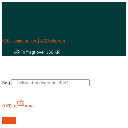
Gå
til
indholdet
500+ anmeldelser | 4.9/5 stjerner
Fri fragt over 350 KR
Søg
0
KR.
0
KURV