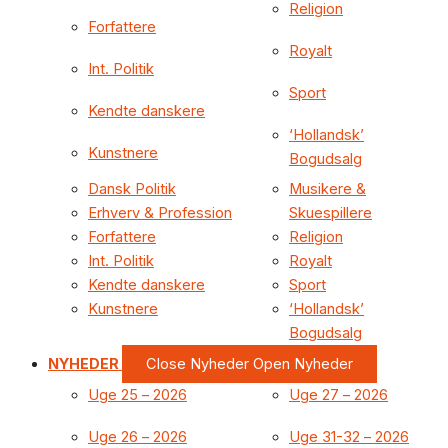
Religion
Forfattere
Royalt
Int. Politik
Sport
Kendte danskere
‘Hollandsk’
Kunstnere
Bogudsalg
Dansk Politik
Musikere &
Erhverv & Profession
Skuespillere
Forfattere
Religion
Int. Politik
Royalt
Kendte danskere
Sport
Kunstnere
‘Hollandsk’
Bogudsalg
NYHEDER
Close Nyheder
Open Nyheder
Uge 25 – 2026
Uge 27 – 2026
Uge 26 – 2026
Uge 31-32 – 2026