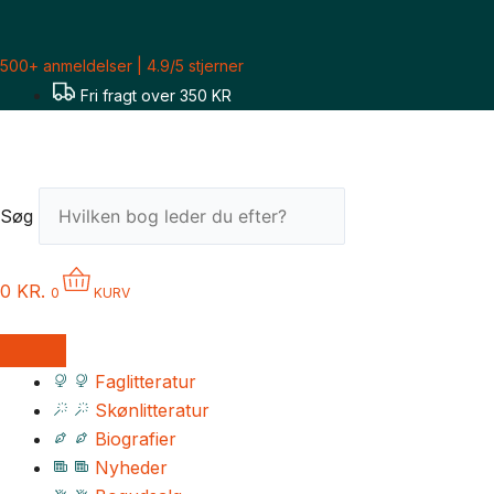
Gå
til
500+ anmeldelser | 4.9/5 stjerner
indholdet
Fri fragt over 350 KR
Søg
0
KR.
0
KURV
Faglitteratur
Skønlitteratur
Biografier
Nyheder