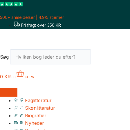
Gå
til
500+ anmeldelser | 4.9/5 stjerner
indholdet
Fri fragt over 350 KR
Søg
0
KR.
0
KURV
Faglitteratur
Skønlitteratur
Biografier
Nyheder