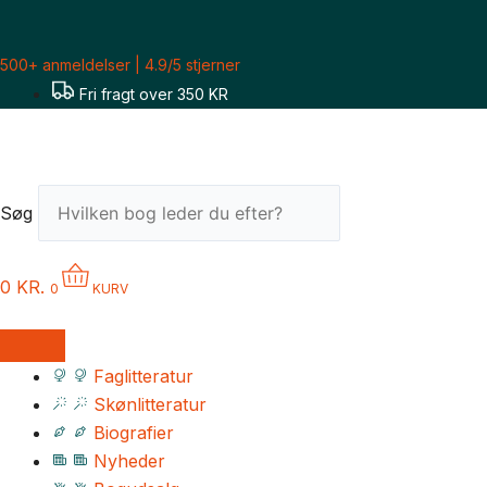
Gå
til
500+ anmeldelser | 4.9/5 stjerner
indholdet
Fri fragt over 350 KR
Søg
0
KR.
0
KURV
Faglitteratur
Skønlitteratur
Biografier
Nyheder