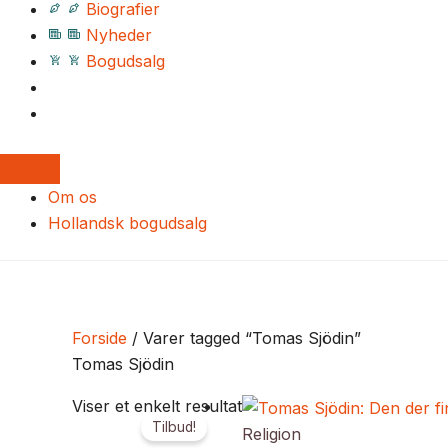
Biografier
Nyheder
Bogudsalg
Om os
Hollandsk bogudsalg
Forside
/ Varer tagged “Tomas Sjödin”
Tomas Sjödin
Den
Den
Viser et enkelt resultat
Tilbud!
oprindelige
aktuelle
Religion