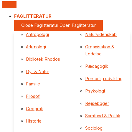
FAGLITTERATUR
Close Faglitteratur
Open Faglitteratur
Antropologi
Naturvidenskab
Arkæologi
Organisation &
Ledelse
Bibliotek Rhodos
Pædagogik
Dyr & Natur
Personlig udvikling
Familie
Psykologi
Filosofi
Rejsebøger
Geografi
Samfund & Politik
Historie
Sociologi