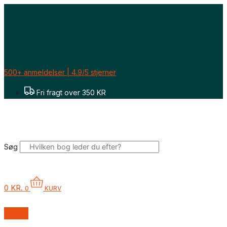
Gå
til
indholdet
500+ anmeldelser | 4.9/5 stjerner
Fri fragt over 350 KR
Søg
0
KR.
0
KURV