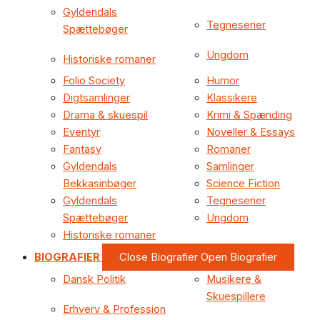
Gyldendals
Tegneserier
Spættebøger
Ungdom
Historiske romaner
Folio Society
Humor
Digtsamlinger
Klassikere
Drama & skuespil
Krimi & Spænding
Eventyr
Noveller & Essays
Fantasy
Romaner
Gyldendals
Samlinger
Bekkasinbøger
Science Fiction
Gyldendals
Tegneserier
Spættebøger
Ungdom
Historiske romaner
BIOGRAFIER
Close Biografier
Open Biografier
Dansk Politik
Musikere &
Skuespillere
Erhverv & Profession