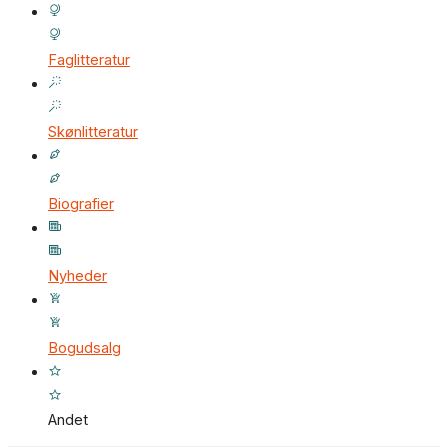
Faglitteratur
Skønlitteratur
Biografier
Nyheder
Bogudsalg
Andet