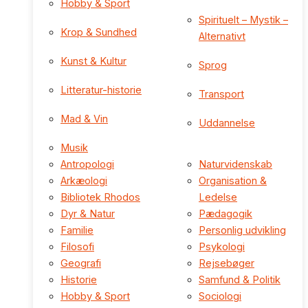
Hobby & Sport
Spirituelt – Mystik –
Krop & Sundhed
Alternativt
Kunst & Kultur
Sprog
Litteratur-historie
Transport
Mad & Vin
Uddannelse
Musik
Antropologi
Naturvidenskab
Arkæologi
Organisation &
Bibliotek Rhodos
Ledelse
Dyr & Natur
Pædagogik
Familie
Personlig udvikling
Filosofi
Psykologi
Geografi
Rejsebøger
Historie
Samfund & Politik
Hobby & Sport
Sociologi