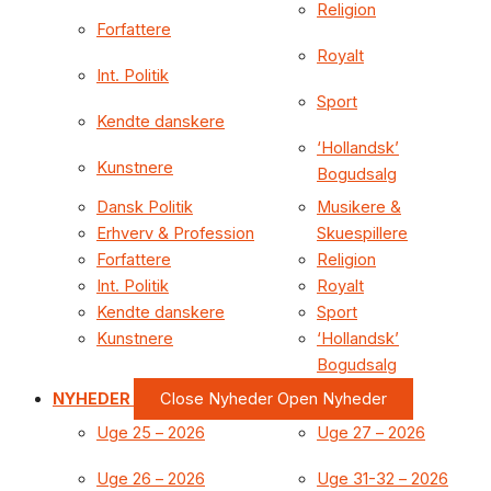
Religion
Forfattere
Royalt
Int. Politik
Sport
Kendte danskere
‘Hollandsk’
Kunstnere
Bogudsalg
Dansk Politik
Musikere &
Erhverv & Profession
Skuespillere
Forfattere
Religion
Int. Politik
Royalt
Kendte danskere
Sport
Kunstnere
‘Hollandsk’
Bogudsalg
NYHEDER
Close Nyheder
Open Nyheder
Uge 25 – 2026
Uge 27 – 2026
Uge 26 – 2026
Uge 31-32 – 2026