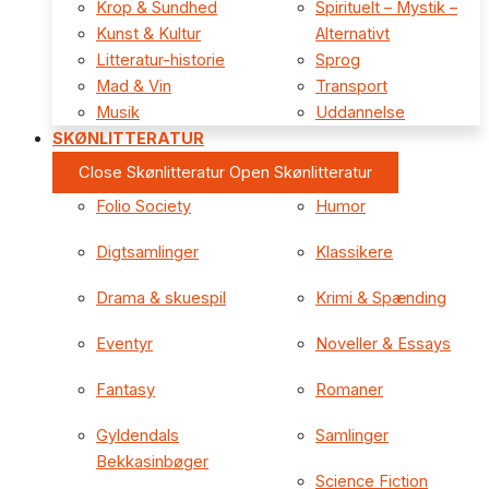
Krop & Sundhed
Spirituelt – Mystik –
Kunst & Kultur
Alternativt
Litteratur-historie
Sprog
Mad & Vin
Transport
Musik
Uddannelse
SKØNLITTERATUR
Close Skønlitteratur
Open Skønlitteratur
Folio Society
Humor
Digtsamlinger
Klassikere
Drama & skuespil
Krimi & Spænding
Eventyr
Noveller & Essays
Fantasy
Romaner
Gyldendals
Samlinger
Bekkasinbøger
Science Fiction