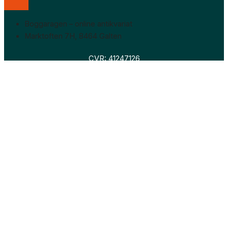
Boggaragen – online antikvariat
Marktoften 7H, 8464 Galten
CVR: 41247126
Faglitteratur
Skønlitteratur
Biografier
Nyheder
Om os
Hollandsk bogudsalg
Om os
Hollandsk bogudsalg