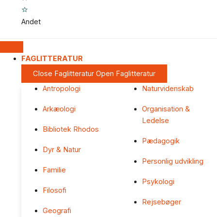
Andet
FAGLITTERATUR
Close Faglitteratur
Open Faglitteratur
Antropologi
Naturvidenskab
Arkæologi
Organisation &
Ledelse
Bibliotek Rhodos
Pædagogik
Dyr & Natur
Personlig udvikling
Familie
Psykologi
Filosofi
Rejsebøger
Geografi