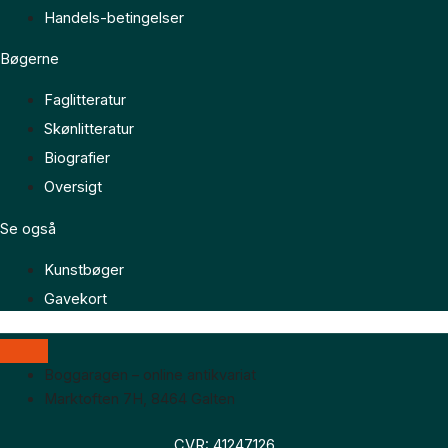
Handels-betingelser
Bøgerne
Faglitteratur
Skønlitteratur
Biografier
Oversigt
Se også
Kunstbøger
Gavekort
Boggaragen – online antikvariat
Marktoften 7H, 8464 Galten
CVR: 41247126