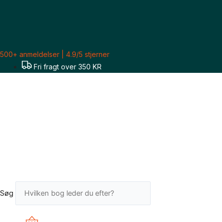
Gå
til
indholdet
500+ anmeldelser | 4.9/5 stjerner
Fri fragt over 350 KR
Søg