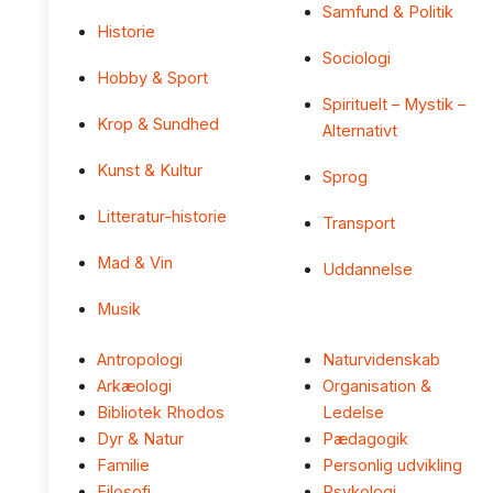
Samfund & Politik
Historie
Sociologi
Hobby & Sport
Spirituelt – Mystik –
Krop & Sundhed
Alternativt
Kunst & Kultur
Sprog
Litteratur-historie
Transport
Mad & Vin
Uddannelse
Musik
Antropologi
Naturvidenskab
Arkæologi
Organisation &
Bibliotek Rhodos
Ledelse
Dyr & Natur
Pædagogik
Familie
Personlig udvikling
Filosofi
Psykologi