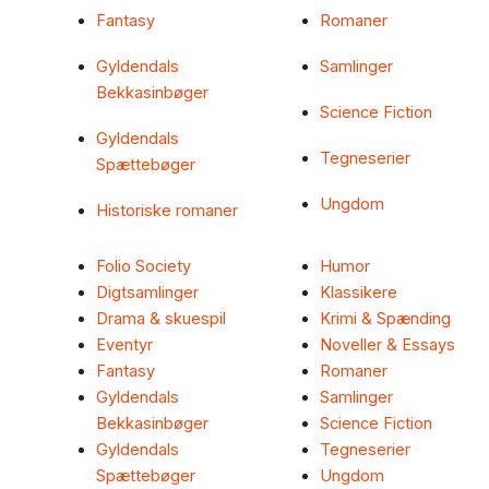
Fantasy
Romaner
Gyldendals
Samlinger
Bekkasinbøger
Science Fiction
Gyldendals
Tegneserier
Spættebøger
Ungdom
Historiske romaner
Folio Society
Humor
Digtsamlinger
Klassikere
Drama & skuespil
Krimi & Spænding
Eventyr
Noveller & Essays
Fantasy
Romaner
Gyldendals
Samlinger
Bekkasinbøger
Science Fiction
Gyldendals
Tegneserier
Spættebøger
Ungdom