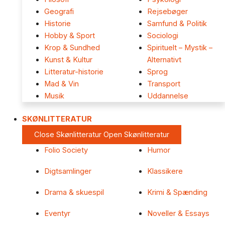
Geografi
Rejsebøger
Historie
Samfund & Politik
Hobby & Sport
Sociologi
Krop & Sundhed
Spirituelt – Mystik –
Kunst & Kultur
Alternativt
Litteratur-historie
Sprog
Mad & Vin
Transport
Musik
Uddannelse
SKØNLITTERATUR
Close Skønlitteratur
Open Skønlitteratur
Folio Society
Humor
Digtsamlinger
Klassikere
Drama & skuespil
Krimi & Spænding
Eventyr
Noveller & Essays