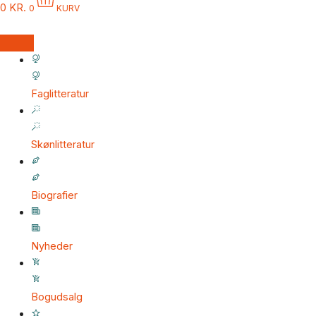
0
KR.
0
KURV
Faglitteratur
Skønlitteratur
Biografier
Nyheder
Bogudsalg