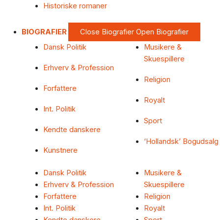
Historiske romaner
BIOGRAFIER
Close Biografier
Open Biografier
Dansk Politik
Musikere &
Skuespillere
Erhverv & Profession
Religion
Forfattere
Royalt
Int. Politik
Sport
Kendte danskere
‘Hollandsk’ Bogudsalg
Kunstnere
Dansk Politik
Musikere &
Erhverv & Profession
Skuespillere
Forfattere
Religion
Int. Politik
Royalt