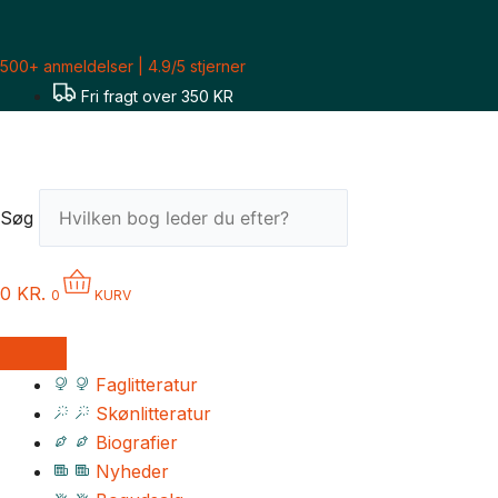
Gå
til
500+ anmeldelser | 4.9/5 stjerner
indholdet
Fri fragt over 350 KR
Søg
0
KR.
0
KURV
Faglitteratur
Skønlitteratur
Biografier
Nyheder