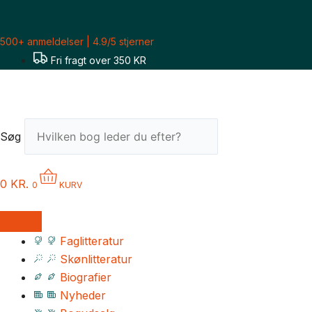
Gå
til
500+ anmeldelser | 4.9/5 stjerner
indholdet
Fri fragt over 350 KR
Søg
0
KR.
0
KURV
Faglitteratur
Skønlitteratur
Biografier
Nyheder