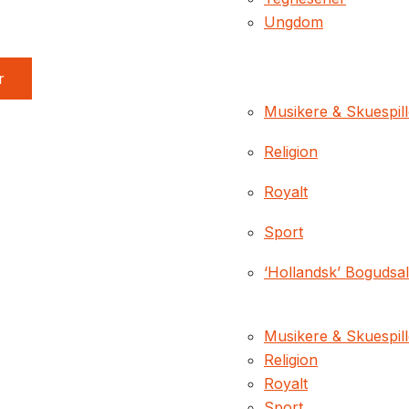
Ungdom
r
Musikere & Skuespil
Religion
Royalt
Sport
‘Hollandsk’ Bogudsa
Musikere & Skuespil
Religion
Royalt
Sport