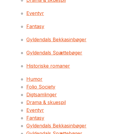
Drama & skuespil
Eventyr
Fantasy
Gyldendals Bekkasinbøger
Gyldendals Spættebøger
Historiske romaner
Humor
Folio Society
Digtsamlinger
Drama & skuespil
Eventyr
Fantasy
Gyldendals Bekkasinbøger
Gyldendals Spættebøger