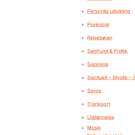
Personlig udvikling
Psykologi
Rejsebøger
Samfund & Politik
Sociologi
Spirituelt – Mystik – 
Sprog
Transport
Uddannelse
Musik