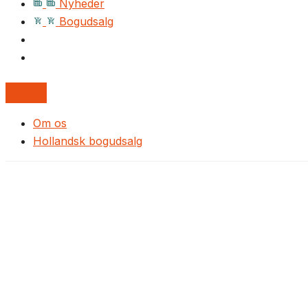
Nyheder
Bogudsalg
Om os
Hollandsk bogudsalg