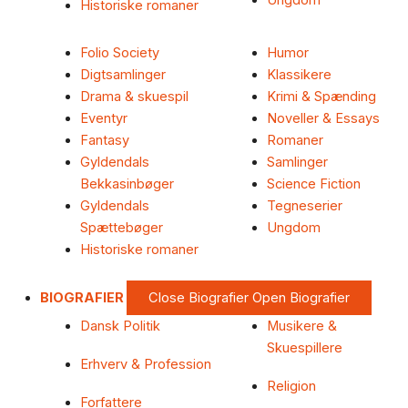
Ungdom
Historiske romaner
Folio Society
Humor
Digtsamlinger
Klassikere
Drama & skuespil
Krimi & Spænding
Eventyr
Noveller & Essays
Fantasy
Romaner
Gyldendals
Samlinger
Bekkasinbøger
Science Fiction
Gyldendals
Tegneserier
Spættebøger
Ungdom
Historiske romaner
BIOGRAFIER
Close Biografier
Open Biografier
Dansk Politik
Musikere &
Skuespillere
Erhverv & Profession
Religion
Forfattere