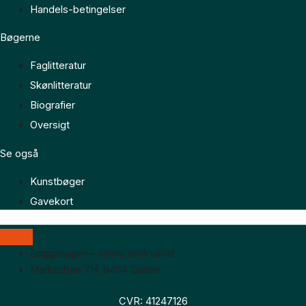
Handels-betingelser
Bøgerne
Faglitteratur
Skønlitteratur
Biografier
Oversigt
Se også
Kunstbøger
Gavekort
Boggaragen – online antikvariat
Marktoften 7H, 8464 Galten
CVR: 41247126