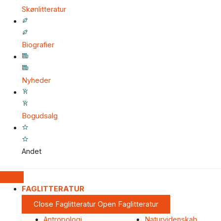
Skønlitteratur
Biografier
Nyheder
Bogudsalg
Andet
FAGLITTERATUR
Close Faglitteratur
Open Faglitteratur
Antropologi
Naturvidenskab