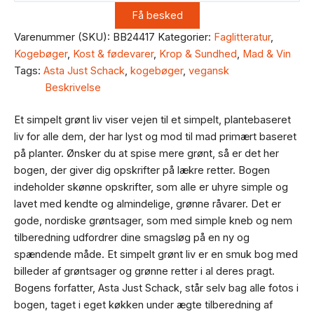
Varenummer (SKU):
BB24417
Kategorier:
Faglitteratur
,
Kogebøger
,
Kost & fødevarer
,
Krop & Sundhed
,
Mad & Vin
Tags:
Asta Just Schack
,
kogebøger
,
vegansk
Beskrivelse
Et simpelt grønt liv viser vejen til et simpelt, plantebaseret
liv for alle dem, der har lyst og mod til mad primært baseret
på planter. Ønsker du at spise mere grønt, så er det her
bogen, der giver dig opskrifter på lækre retter. Bogen
indeholder skønne opskrifter, som alle er uhyre simple og
lavet med kendte og almindelige, grønne råvarer. Det er
gode, nordiske grøntsager, som med simple kneb og nem
tilberedning udfordrer dine smagsløg på en ny og
spændende måde. Et simpelt grønt liv er en smuk bog med
billeder af grøntsager og grønne retter i al deres pragt.
Bogens forfatter, Asta Just Schack, står selv bag alle fotos i
bogen, taget i eget køkken under ægte tilberedning af