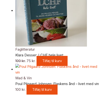
Faglitteratur
Klara Desser: LCHF hele livet
100
kr.
75
kr.
Tilføj til kurv
Mad & Vin
Poul Pilgaard Johnsen: Flaskens ånd – livet med vin
100
kr.
Tilføj til kurv