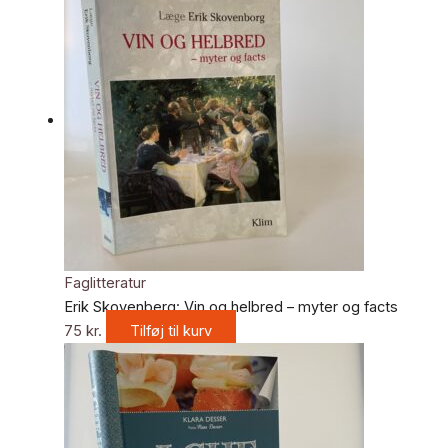
Faglitteratur
Erik Skovenberg: Vin og helbred – myter og facts
75
kr.
Tilføj til kurv