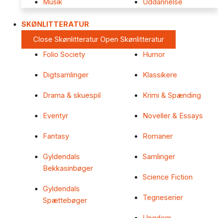
Musik
Uddannelse
SKØNLITTERATUR
Close Skønlitteratur
Open Skønlitteratur
Folio Society
Humor
Digtsamlinger
Klassikere
Drama & skuespil
Krimi & Spænding
Eventyr
Noveller & Essays
Fantasy
Romaner
Gyldendals
Samlinger
Bekkasinbøger
Science Fiction
Gyldendals
Tegneserier
Spættebøger