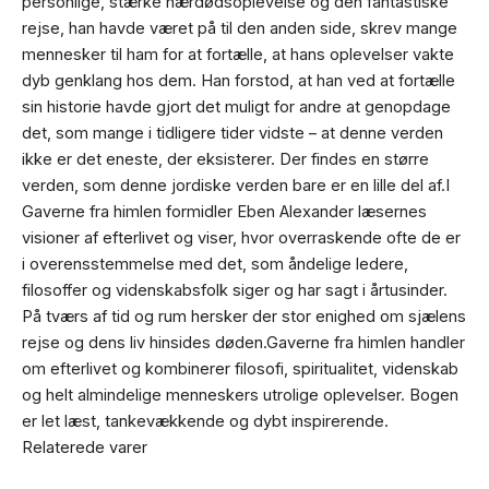
personlige, stærke nærdødsoplevelse og den fantastiske
rejse, han havde været på til den anden side, skrev mange
mennesker til ham for at fortælle, at hans oplevelser vakte
dyb genklang hos dem. Han forstod, at han ved at fortælle
sin historie havde gjort det muligt for andre at genopdage
det, som mange i tidligere tider vidste – at denne verden
ikke er det eneste, der eksisterer. Der findes en større
verden, som denne jordiske verden bare er en lille del af.I
Gaverne fra himlen formidler Eben Alexander læsernes
visioner af efterlivet og viser, hvor overraskende ofte de er
i overensstemmelse med det, som åndelige ledere,
filosoffer og videnskabsfolk siger og har sagt i årtusinder.
På tværs af tid og rum hersker der stor enighed om sjælens
rejse og dens liv hinsides døden.Gaverne fra himlen handler
om efterlivet og kombinerer filosofi, spiritualitet, videnskab
og helt almindelige menneskers utrolige oplevelser. Bogen
er let læst, tankevækkende og dybt inspirerende.
Relaterede varer