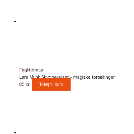
Faglitteratur
Lars Muhl: Skyggerejser – magiske fortællinger
85
kr.
Tilføj til kurv