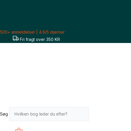
Gå
Eben
til
Alexander:
indholdet
Gaverne
fra
himlen
500+ anmeldelser | 4.9/5 stjerner
-
Fri fragt over 350 KR
Visdom,
videnskab
og
almindelige
menneskers
oplevelser
viser,
at
himlen
findes
Søg
antal