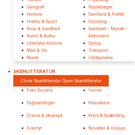
Geografi
Rejsebøger
Historie
Samfund & Politik
Hobby & Sport
Sociologi
Krop & Sundhed
Spirituelt – Mystik –
Kunst & Kultur
Alternativt
Litteratur-historie
Sprog
Mad & Vin
Transport
Musik
Uddannelse
SKØNLITTERATUR
Close Skønlitteratur
Open Skønlitteratur
Folio Society
Humor
Digtsamlinger
Klassikere
Drama & skuespil
Krimi & Spænding
Eventyr
Noveller & Essays