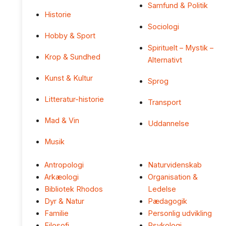
Samfund & Politik
Historie
Sociologi
Hobby & Sport
Spirituelt – Mystik –
Krop & Sundhed
Alternativt
Kunst & Kultur
Sprog
Litteratur-historie
Transport
Mad & Vin
Uddannelse
Musik
Antropologi
Naturvidenskab
Arkæologi
Organisation &
Bibliotek Rhodos
Ledelse
Dyr & Natur
Pædagogik
Familie
Personlig udvikling
Filosofi
Psykologi