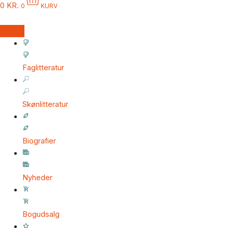
0
KR.
0
KURV
Faglitteratur
Skønlitteratur
Biografier
Nyheder
Bogudsalg