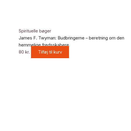
Spirituelle bøger
James F. Twyman: Budbringerne – beretning om den
hemmelige fredsskabere
80
kr.
Tilføj til kurv