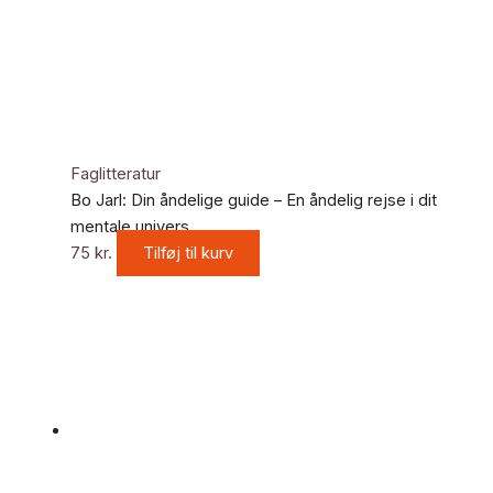
Faglitteratur
Bo Jarl: Din åndelige guide – En åndelig rejse i dit
mentale univers
75
kr.
Tilføj til kurv