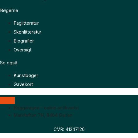
Bøgerne
Faglitteratur
Skønlitteratur
Biografier
Oversigt
Se også
Kunstbøger
Gavekort
Boggaragen – online antikvariat
Marktoften 7H, 8464 Galten
CVR: 41247126