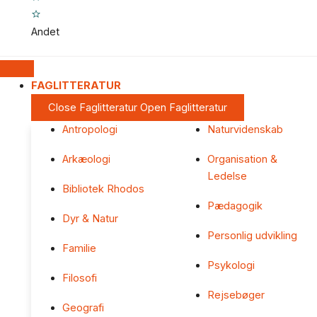
Andet
FAGLITTERATUR
Close Faglitteratur
Open Faglitteratur
Antropologi
Naturvidenskab
Arkæologi
Organisation &
Ledelse
Bibliotek Rhodos
Pædagogik
Dyr & Natur
Personlig udvikling
Familie
Psykologi
Filosofi
Rejsebøger
Geografi