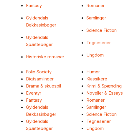
Fantasy
Romaner
Gyldendals
Samlinger
Bekkasinbøger
Science Fiction
Gyldendals
Tegneserier
Spættebøger
Ungdom
Historiske romaner
Folio Society
Humor
Digtsamlinger
Klassikere
Drama & skuespil
Krimi & Spænding
Eventyr
Noveller & Essays
Fantasy
Romaner
Gyldendals
Samlinger
Bekkasinbøger
Science Fiction
Gyldendals
Tegneserier
Spættebøger
Ungdom