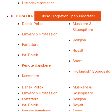
Historiske romaner
BIOGRAFIER
Close Biografier
Open Biografier
Dansk Politik
Musikere &
Skuespillere
Erhverv & Profession
Religion
Forfattere
Royalt
Int. Politik
Sport
Kendte danskere
‘Hollandsk’ Bogudsalg
Kunstnere
Dansk Politik
Musikere &
Erhverv & Profession
Skuespillere
Forfattere
Religion
Int. Politik
Royalt