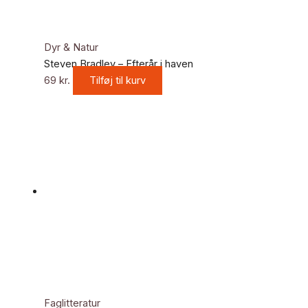
Dyr & Natur
Steven Bradley – Efterår i haven
69
kr.
Tilføj til kurv
Faglitteratur