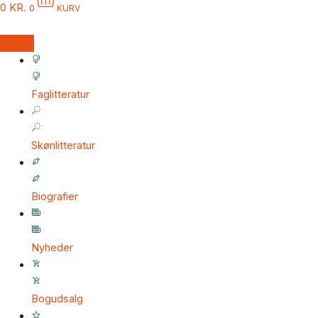
0
KR.
0
KURV
Faglitteratur
Skønlitteratur
Biografier
Nyheder
Bogudsalg