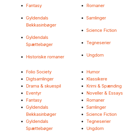
Fantasy
Romaner
Gyldendals
Samlinger
Bekkasinbøger
Science Fiction
Gyldendals
Tegneserier
Spættebøger
Ungdom
Historiske romaner
Folio Society
Humor
Digtsamlinger
Klassikere
Drama & skuespil
Krimi & Spænding
Eventyr
Noveller & Essays
Fantasy
Romaner
Gyldendals
Samlinger
Bekkasinbøger
Science Fiction
Gyldendals
Tegneserier
Spættebøger
Ungdom