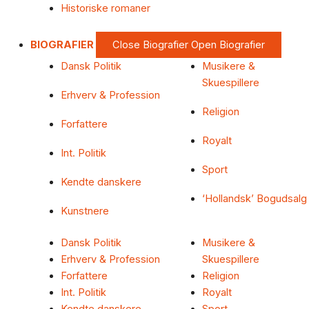
Historiske romaner
BIOGRAFIER
Close Biografier
Open Biografier
Dansk Politik
Musikere &
Skuespillere
Erhverv & Profession
Religion
Forfattere
Royalt
Int. Politik
Sport
Kendte danskere
‘Hollandsk’ Bogudsalg
Kunstnere
Dansk Politik
Musikere &
Erhverv & Profession
Skuespillere
Forfattere
Religion
Int. Politik
Royalt