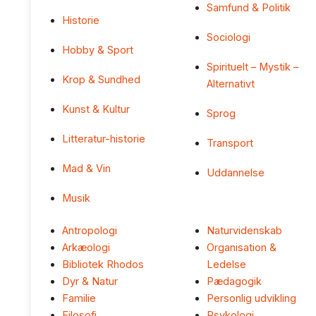
Samfund & Politik
Historie
Sociologi
Hobby & Sport
Spirituelt – Mystik –
Krop & Sundhed
Alternativt
Kunst & Kultur
Sprog
Litteratur-historie
Transport
Mad & Vin
Uddannelse
Musik
Antropologi
Naturvidenskab
Arkæologi
Organisation &
Bibliotek Rhodos
Ledelse
Dyr & Natur
Pædagogik
Familie
Personlig udvikling
Filosofi
Psykologi