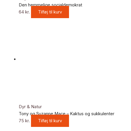
Den hemmelige socialdemokrat
64
kr.
Tilføj til kurv
Dyr & Natur
Tony og Suzanne Mace – Kaktus og sukkulenter
75
kr.
Tilføj til kurv