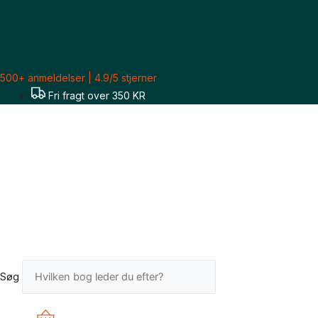
Gå
Hans
til
Edvard
indholdet
Nørregård-
Nielsen:
Herfra
500+ anmeldelser | 4.9/5 stjerner
hvor
Fri fragt over 350 KR
vi
står
1-
3
antal
Søg