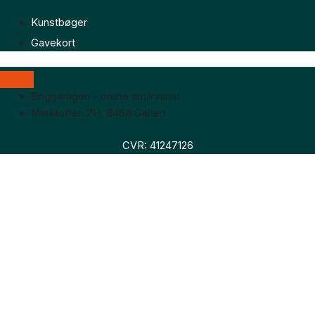
Kunstbøger
Gavekort
Boggaragen – online antikvariat
Marktoften 7H, 8464 Galten
CVR: 41247126
Faglitteratur
Skønlitteratur
Biografier
Nyheder
Om os