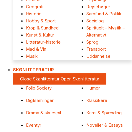
Geografi
Rejsebøger
Historie
Samfund & Politik
Hobby & Sport
Sociologi
Krop & Sundhed
Spirituelt – Mystik –
Kunst & Kultur
Alternativt
Litteratur-historie
Sprog
Mad & Vin
Transport
Musik
Uddannelse
SKØNLITTERATUR
Close Skønlitteratur
Open Skønlitteratur
Folio Society
Humor
Digtsamlinger
Klassikere
Drama & skuespil
Krimi & Spænding
Eventyr
Noveller & Essays