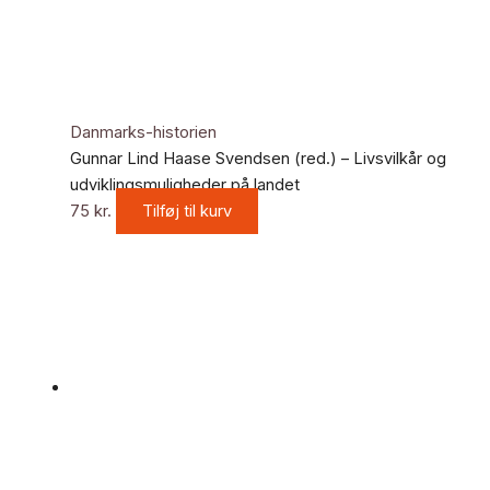
Danmarks-historien
Gunnar Lind Haase Svendsen (red.) – Livsvilkår og
udviklingsmuligheder på landet
75
kr.
Tilføj til kurv