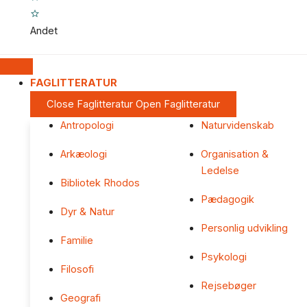
Andet
FAGLITTERATUR
Close Faglitteratur
Open Faglitteratur
Antropologi
Naturvidenskab
Arkæologi
Organisation &
Ledelse
Bibliotek Rhodos
Pædagogik
Dyr & Natur
Personlig udvikling
Familie
Psykologi
Filosofi
Rejsebøger
Geografi