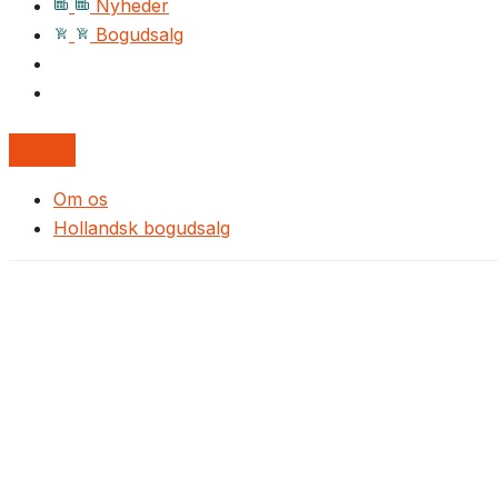
Nyheder
Bogudsalg
Om os
Hollandsk bogudsalg