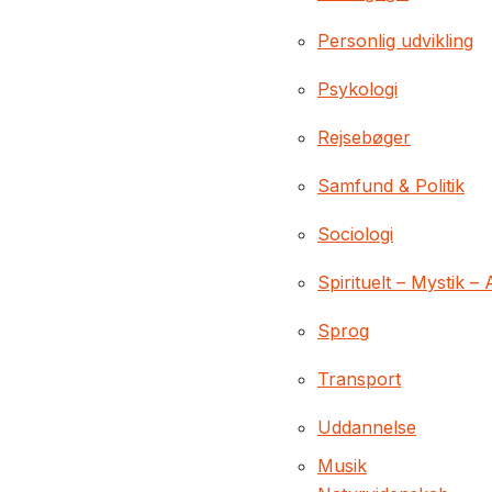
Personlig udvikling
Psykologi
Rejsebøger
Samfund & Politik
Sociologi
Spirituelt – Mystik – 
Sprog
Transport
Uddannelse
Musik