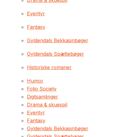
Drama & skuespil
Eventyr
Fantasy
Gyldendals Bekkasinbøger
Gyldendals Spættebøger
Historiske romaner
Humor
Folio Society
Digtsamlinger
Drama & skuespil
Eventyr
Fantasy
Gyldendals Bekkasinbøger
Gyldendals Spættebøger