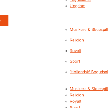
Ungdom
r
Musikere & Skuespil
Religion
Royalt
Sport
‘Hollandsk’ Bogudsa
Musikere & Skuespil
Religion
Royalt
Sport