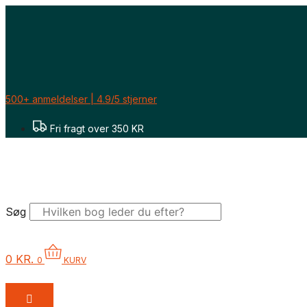
Gå
til
indholdet
500+ anmeldelser | 4.9/5 stjerner
Fri fragt over 350 KR
Søg
0
KR.
0
KURV