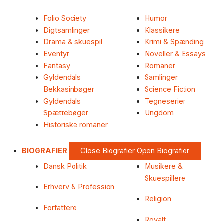
Folio Society
Humor
Digtsamlinger
Klassikere
Drama & skuespil
Krimi & Spænding
Eventyr
Noveller & Essays
Fantasy
Romaner
Gyldendals
Samlinger
Bekkasinbøger
Science Fiction
Gyldendals
Tegneserier
Spættebøger
Ungdom
Historiske romaner
BIOGRAFIER
Close Biografier
Open Biografier
Dansk Politik
Musikere &
Skuespillere
Erhverv & Profession
Religion
Forfattere
Royalt