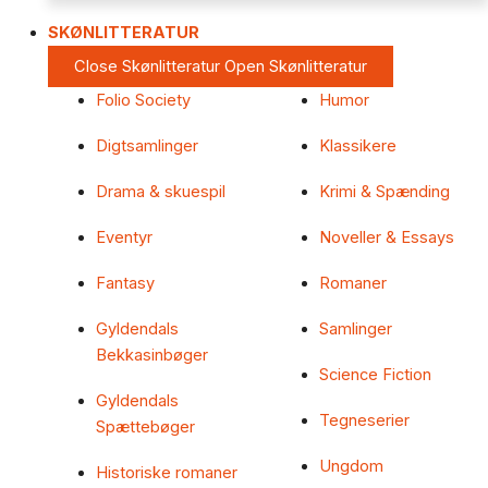
SKØNLITTERATUR
Close Skønlitteratur
Open Skønlitteratur
Folio Society
Humor
Digtsamlinger
Klassikere
Drama & skuespil
Krimi & Spænding
Eventyr
Noveller & Essays
Fantasy
Romaner
Gyldendals
Samlinger
Bekkasinbøger
Science Fiction
Gyldendals
Tegneserier
Spættebøger
Ungdom
Historiske romaner