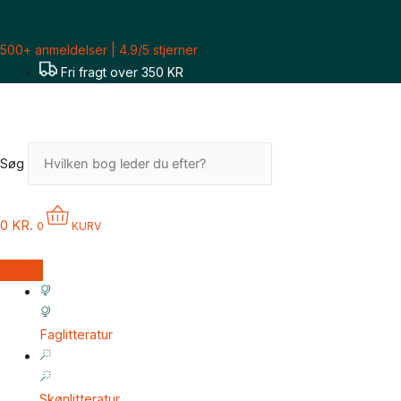
Gå
Lorna
til
Byrne:
500+ anmeldelser | 4.9/5 stjerner
indholdet
Kærlighed
Fri fragt over 350 KR
fra
himlen
antal
Søg
0
KR.
0
KURV
Faglitteratur
Skønlitteratur