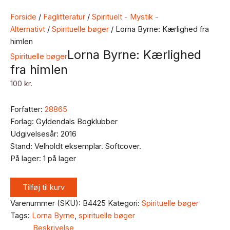
Forside
/
Faglitteratur
/
Spirituelt - Mystik -
Alternativt
/
Spirituelle bøger
/ Lorna Byrne: Kærlighed fra
himlen
Lorna Byrne: Kærlighed
Spirituelle bøger
fra himlen
100
kr.
Forfatter:
28865
Forlag: Gyldendals Bogklubber
Udgivelsesår: 2016
Stand: Velholdt eksemplar. Softcover.
På lager:
1 på lager
Tilføj til kurv
Varenummer (SKU):
B4425
Kategori:
Spirituelle bøger
Tags:
Lorna Byrne
,
spirituelle bøger
Beskrivelse