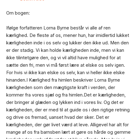
Om bogen:
Ifølge forfatteren Lorna Byrne består vi alle af ren
kærlighed. De fleste af os, mener hun, har imidlertid lukket
kærligheden inde i os selv og lukker den ikke ud. Men den
er der stadig. Vi kan holde kærligheden inde, men vi kan
ikke tilintetgøre den, og vi vil altid have mulighed for at
sætte den fri, men vi må først lære at elske os selv igen.
For hvis vi ikke kan elske os selv, kan vi heller ikke elske
hinanden.I Kærlighed fra himlen beskriver Lorna Byrne
kærligheden som den mægtigste kraft i verden, der
kommer fra vores sjæl og fra himlen.Det er kærligheden,
der bringer al glæden og lykken ind i vores liv. Og det er
kærligheden, der er med til at guide os i den rigtige retning
og drive os fremad, uanset hvad der sker. Det er
kærligheden, der gør livet værd at leve. Alligevel har alt for
mange af os fra barnsben lært at gøre os hårde og gemme