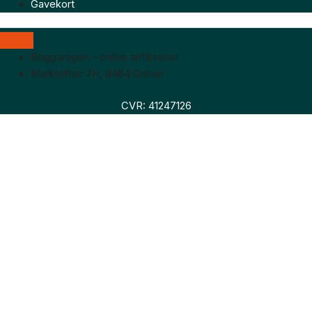
Gavekort
Boggaragen – online antikvariat
Marktoften 7H, 8464 Galten
CVR: 41247126
Faglitteratur
Skønlitteratur
Biografier
Nyheder
Om os
Hollandsk bogudsalg