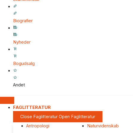
Biografier
Nyheder
Bogudsalg
Andet
FAGLITTERATUR
Close Faglitteratur
Open Faglitteratur
Antropologi
Naturvidenskab