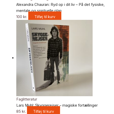
Alexandra Chauran: Ryd op i dit liv – På det fysiske,
mentale og spirituelle plan
100
kr.
Tilføj til kurv
Faglitteratur
Lars Muhl: Skyggerejser – magiske fortællinger
85
kr.
Tilføj til kurv