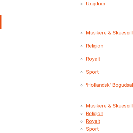
Ungdom
Musikere & Skuespil
Religion
Royalt
Sport
‘Hollandsk’ Bogudsa
Musikere & Skuespil
Religion
Royalt
Sport