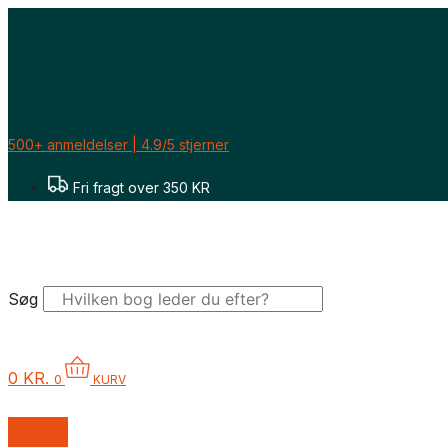
Gå
til
indholdet
500+ anmeldelser | 4.9/5 stjerner
Fri fragt over 350 KR
Søg
0
KR.
0
KURV