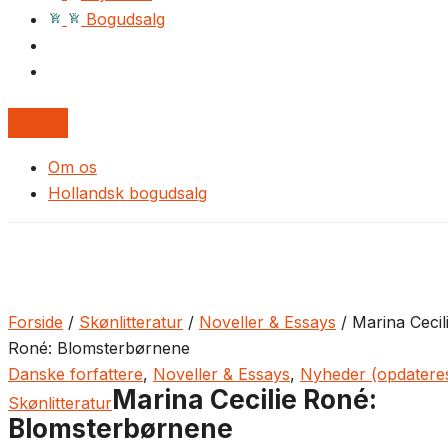
Bogudsalg
Om os
Hollandsk bogudsalg
Forside
/
Skønlitteratur
/
Noveller & Essays
/ Marina Cecil
Roné: Blomsterbørnene
Danske forfattere
,
Noveller & Essays
,
Nyheder (opdatere
Marina Cecilie Roné:
Skønlitteratur
Blomsterbørnene