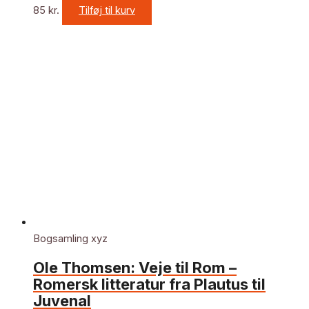
85
kr.
Tilføj til kurv
Bogsamling xyz
Ole Thomsen: Veje til Rom –
Romersk litteratur fra Plautus til
Juvenal