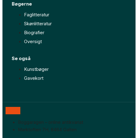
-
m
Bøgerne
f
Faglitteratur
Skønlitteratur
Biografier
Oversigt
Se også
Kunstbøger
Gavekort
Boggaragen – online antikvariat
Marktoften 7H, 8464 Galten