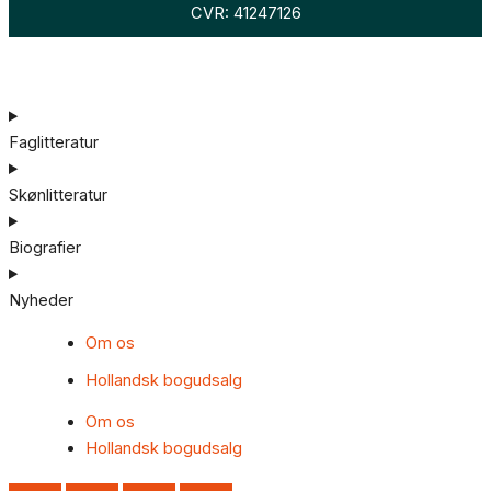
CVR: 41247126
Faglitteratur
Skønlitteratur
Biografier
Nyheder
Om os
Hollandsk bogudsalg
Om os
Hollandsk bogudsalg