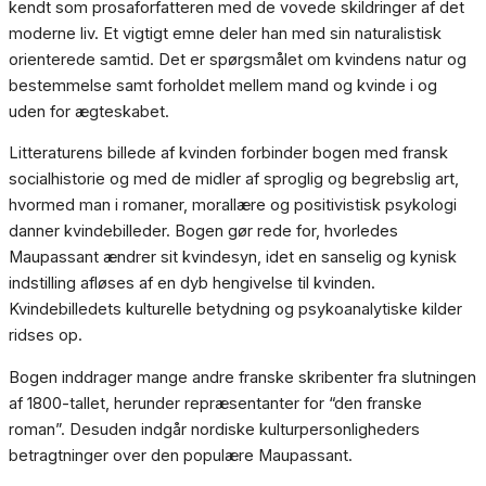
kendt som prosaforfatteren med de vovede skildringer af det
moderne liv. Et vigtigt emne deler han med sin naturalistisk
orienterede samtid. Det er spørgsmålet om kvindens natur og
bestemmelse samt forholdet mellem mand og kvinde i og
uden for ægteskabet.
Litteraturens billede af kvinden forbinder bogen med fransk
socialhistorie og med de midler af sproglig og begrebslig art,
hvormed man i romaner, morallære og positivistisk psykologi
danner kvindebilleder. Bogen gør rede for, hvorledes
Maupassant ændrer sit kvindesyn, idet en sanselig og kynisk
indstilling afløses af en dyb hengivelse til kvinden.
Kvindebilledets kulturelle betydning og psykoanalytiske kilder
ridses op.
Bogen inddrager mange andre franske skribenter fra slutningen
af 1800-tallet, herunder repræsentanter for “den franske
roman”. Desuden indgår nordiske kulturpersonligheders
betragtninger over den populære Maupassant.