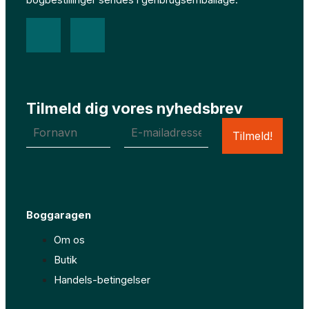
F
I
a
n
c
s
Tilmeld dig vores nyhedsbrev
e
t
b
a
o
g
Boggaragen
o
r
Om os
Butik
k
a
Handels-betingelser