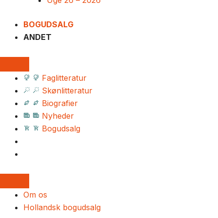
Uge 26 – 2026
BOGUDSALG
ANDET
Faglitteratur
Skønlitteratur
Biografier
Nyheder
Bogudsalg
Om os
Hollandsk bogudsalg