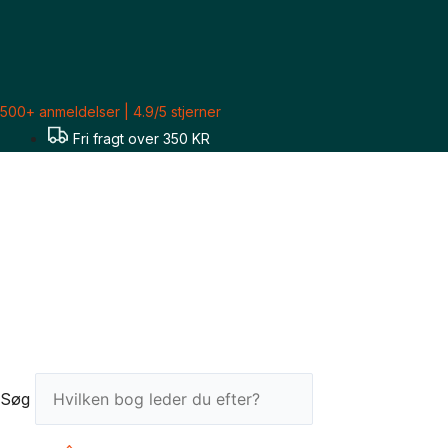
Gå
til
indholdet
500+ anmeldelser | 4.9/5 stjerner
Fri fragt over 350 KR
Søg