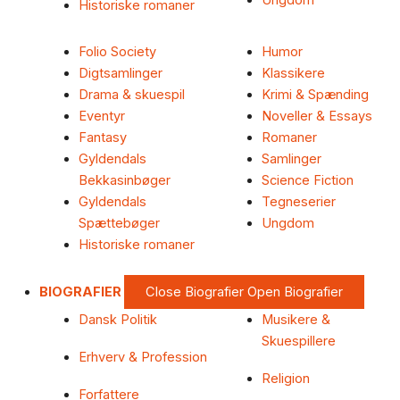
Ungdom
Historiske romaner
Folio Society
Humor
Digtsamlinger
Klassikere
Drama & skuespil
Krimi & Spænding
Eventyr
Noveller & Essays
Fantasy
Romaner
Gyldendals
Samlinger
Bekkasinbøger
Science Fiction
Gyldendals
Tegneserier
Spættebøger
Ungdom
Historiske romaner
BIOGRAFIER
Close Biografier
Open Biografier
Dansk Politik
Musikere &
Skuespillere
Erhverv & Profession
Religion
Forfattere