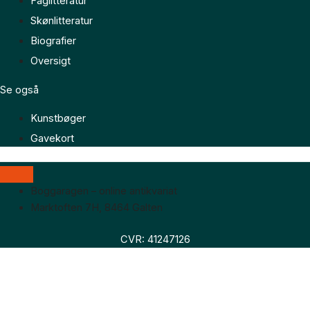
Faglitteratur
Skønlitteratur
Biografier
Oversigt
Se også
Kunstbøger
Gavekort
Boggaragen – online antikvariat
Marktoften 7H, 8464 Galten
CVR: 41247126
Faglitteratur
Skønlitteratur