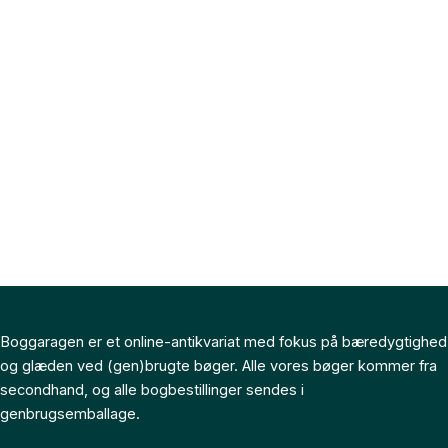
Boggaragen er et online-antikvariat med fokus på bæredygtighed
og glæden ved (gen)brugte bøger. Alle vores bøger kommer fra
secondhand, og alle bogbestillinger sendes i
genbrugsemballage.