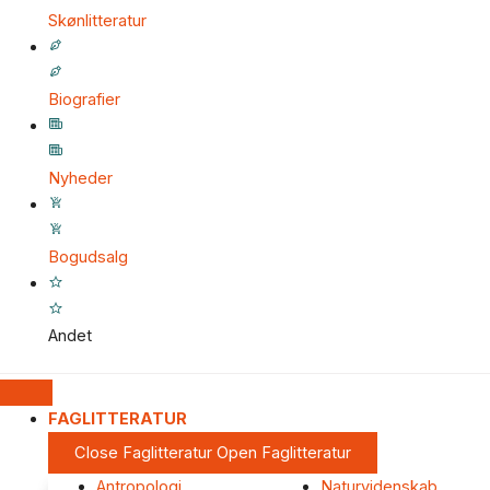
Skønlitteratur
Biografier
Nyheder
Bogudsalg
Andet
FAGLITTERATUR
Close Faglitteratur
Open Faglitteratur
Antropologi
Naturvidenskab