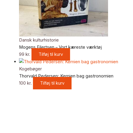
Dansk kulturhistorie
Mogens Eilertsen – Vort kæreste værktøj
99
kr.
Tilføj til kurv
Kogebøger
Thorvald Pedersen: Kemien bag gastronomien
100
kr.
Tilføj til kurv