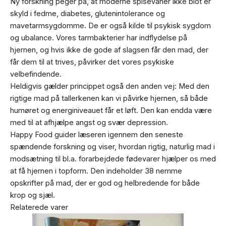
Ny forskning peger på, at moderne spisevaner ikke blot er
skyld i fedme, diabetes, glutenintolerance og
mavetarmsygdomme. De er også kilde til psykisk sygdom
og ubalance. Vores tarmbakterier har indflydelse på
hjernen, og hvis ikke de gode af slagsen får den mad, der
får dem til at trives, påvirker det vores psykiske
velbefindende.
Heldigvis gælder princippet også den anden vej: Med den
rigtige mad på tallerkenen kan vi påvirke hjernen, så både
humøret og energiniveauet får et løft. Den kan endda være
med til at afhjælpe angst og svær depression.
Happy Food guider læseren igennem den seneste
spændende forskning og viser, hvordan rigtig, naturlig mad i
modsætning til bl.a. forarbejdede fødevarer hjælper os med
at få hjernen i topform. Den indeholder 38 nemme
opskrifter på mad, der er god og helbredende for både
krop og sjæl.
Relaterede varer