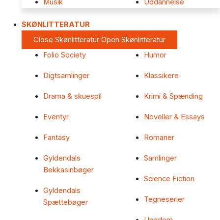
Musik
Uddannelse
SKØNLITTERATUR
Close Skønlitteratur
Open Skønlitteratur
Folio Society
Humor
Digtsamlinger
Klassikere
Drama & skuespil
Krimi & Spænding
Eventyr
Noveller & Essays
Fantasy
Romaner
Gyldendals
Samlinger
Bekkasinbøger
Science Fiction
Gyldendals
Tegneserier
Spættebøger