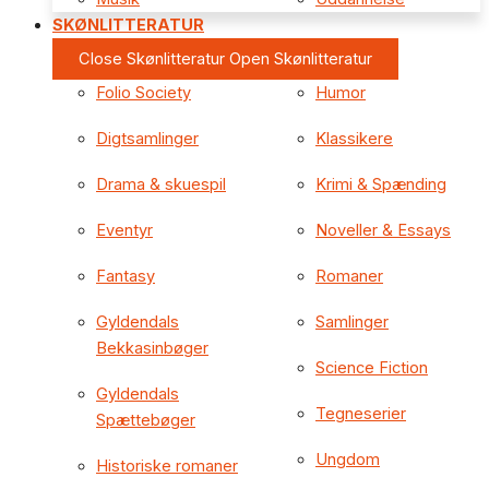
SKØNLITTERATUR
Close Skønlitteratur
Open Skønlitteratur
Folio Society
Humor
Digtsamlinger
Klassikere
Drama & skuespil
Krimi & Spænding
Eventyr
Noveller & Essays
Fantasy
Romaner
Gyldendals
Samlinger
Bekkasinbøger
Science Fiction
Gyldendals
Tegneserier
Spættebøger
Ungdom
Historiske romaner