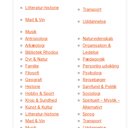
Litteratur-historie
Transport
Mad & Vin
Uddannelse
Musik
Antropologi
Naturvidenskab
Arkæologi
Organisation &
Bibliotek Rhodos
Ledelse
Dyr & Natur
Pædagogik
Familie
Personlig udvikling
Filosofi
Psykologi
Geografi
Rejsebøger
Historie
Samfund & Politik
Hobby & Sport
Sociologi
Krop & Sundhed
Spirituelt – Mystik –
Kunst & Kultur
Alternativt
Litteratur-historie
Sprog
Mad & Vin
Transport
Musik
Uddannelse