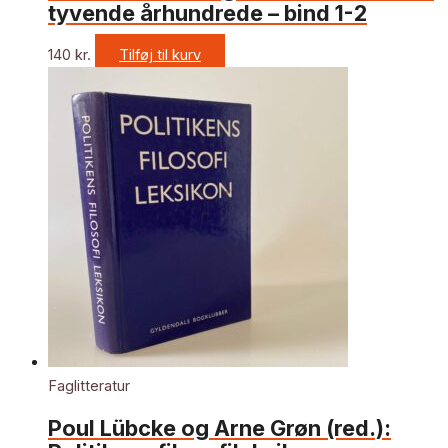
tyvende århundrede – bind 1-2
140
kr.
Tilføj til kurv
Faglitteratur
Poul Lübcke og Arne Grøn (red.):