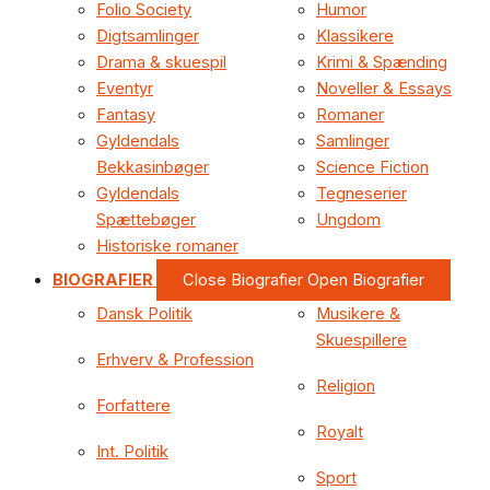
Folio Society
Humor
Digtsamlinger
Klassikere
Drama & skuespil
Krimi & Spænding
Eventyr
Noveller & Essays
Fantasy
Romaner
Gyldendals
Samlinger
Bekkasinbøger
Science Fiction
Gyldendals
Tegneserier
Spættebøger
Ungdom
Historiske romaner
BIOGRAFIER
Close Biografier
Open Biografier
Dansk Politik
Musikere &
Skuespillere
Erhverv & Profession
Religion
Forfattere
Royalt
Int. Politik
Sport