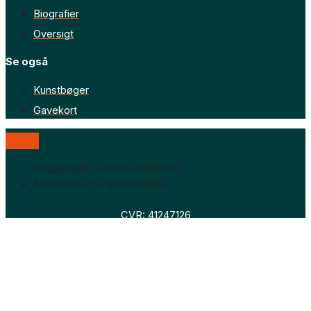
Biografier
Oversigt
Se også
Kunstbøger
Gavekort
Boggaragen – online antikvariat
Marktoften 7H, 8464 Galten
CVR: 41247126
Faglitteratur
Skønlitteratur