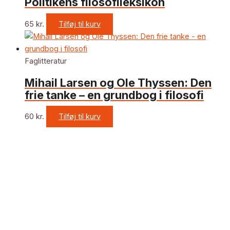
Politikens filosofileksikon
65
kr.
Tilføj til kurv
Faglitteratur
Mihail Larsen og Ole Thyssen: Den
frie tanke – en grundbog i filosofi
60
kr.
Tilføj til kurv