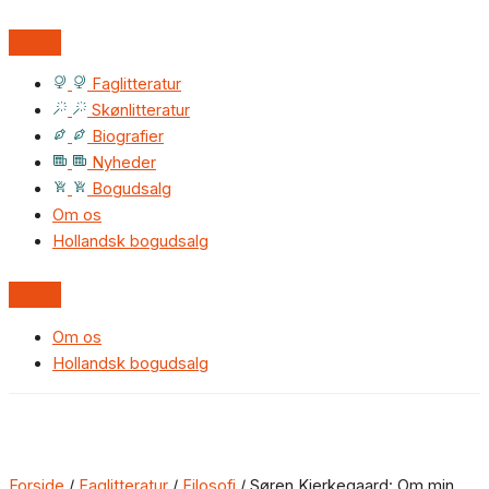
Faglitteratur
Skønlitteratur
Biografier
Nyheder
Bogudsalg
Om os
Hollandsk bogudsalg
Om os
Hollandsk bogudsalg
Forside
/
Faglitteratur
/
Filosofi
/ Søren Kierkegaard: Om min