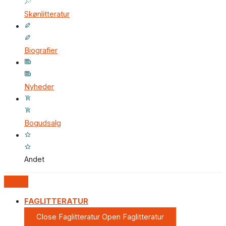
Skønlitteratur
Biografier
Nyheder
Bogudsalg
Andet
FAGLITTERATUR
Close Faglitteratur
Open Faglitteratur