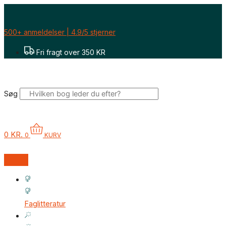
Gå
til
indholdet
500+ anmeldelser | 4.9/5 stjerner
Fri fragt over 350 KR
Søg
0
KR.
0
KURV
Faglitteratur