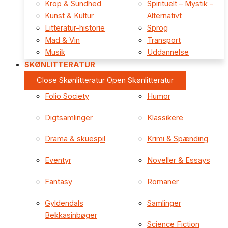
Krop & Sundhed
Spirituelt – Mystik –
Kunst & Kultur
Alternativt
Litteratur-historie
Sprog
Mad & Vin
Transport
Musik
Uddannelse
SKØNLITTERATUR
Close Skønlitteratur
Open Skønlitteratur
Folio Society
Humor
Digtsamlinger
Klassikere
Drama & skuespil
Krimi & Spænding
Eventyr
Noveller & Essays
Fantasy
Romaner
Gyldendals
Samlinger
Bekkasinbøger
Science Fiction