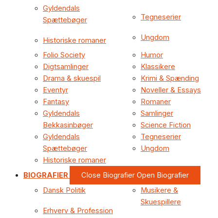
Gyldendals
Tegneserier
Spættebøger
Ungdom
Historiske romaner
Folio Society
Humor
Digtsamlinger
Klassikere
Drama & skuespil
Krimi & Spænding
Eventyr
Noveller & Essays
Fantasy
Romaner
Gyldendals
Samlinger
Bekkasinbøger
Science Fiction
Gyldendals
Tegneserier
Spættebøger
Ungdom
Historiske romaner
BIOGRAFIER
Close Biografier
Open Biografier
Dansk Politik
Musikere &
Skuespillere
Erhverv & Profession