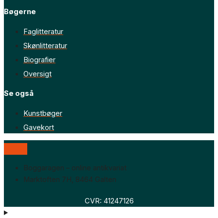
Bøgerne
Faglitteratur
Skønlitteratur
Biografier
Oversigt
Se også
Kunstbøger
Gavekort
Boggaragen – online antikvariat
Marktoften 7H, 8464 Galten
CVR: 41247126