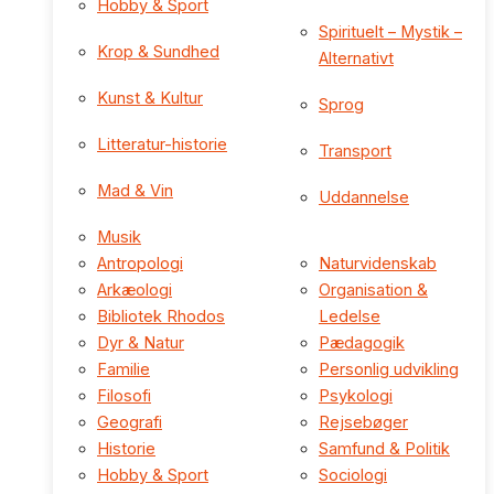
Hobby & Sport
Spirituelt – Mystik –
Krop & Sundhed
Alternativt
Kunst & Kultur
Sprog
Litteratur-historie
Transport
Mad & Vin
Uddannelse
Musik
Antropologi
Naturvidenskab
Arkæologi
Organisation &
Bibliotek Rhodos
Ledelse
Dyr & Natur
Pædagogik
Familie
Personlig udvikling
Filosofi
Psykologi
Geografi
Rejsebøger
Historie
Samfund & Politik
Hobby & Sport
Sociologi