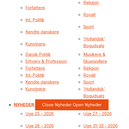
Religion
Forfattere
Royalt
Int. Politik
Sport
Kendte danskere
‘Hollandsk’
Kunstnere
Bogudsalg
Dansk Politik
Musikere &
Erhverv & Profession
Skuespillere
Forfattere
Religion
Int. Politik
Royalt
Kendte danskere
Sport
Kunstnere
‘Hollandsk’
Bogudsalg
NYHEDER
Close Nyheder
Open Nyheder
Uge 25 – 2026
Uge 27 – 2026
Uge 26 – 2026
Uge 31-32 – 2026