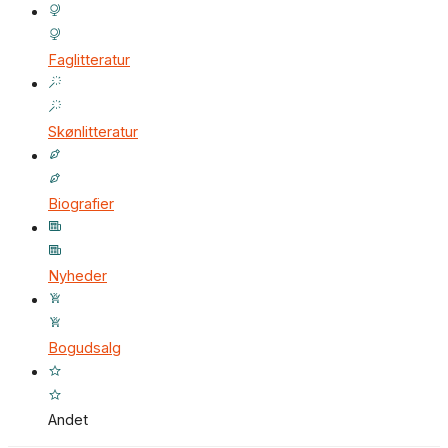
Faglitteratur
Skønlitteratur
Biografier
Nyheder
Bogudsalg
Andet