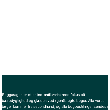
Boggaragen er et online-antikvariat med fokus på
bæredygtighed og glæden ved (gen)brugte bøger. Alle vores
bøger kommer fra secondhand, og alle bogbestillinger sendes i