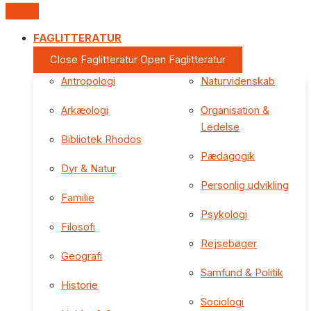
FAGLITTERATUR
Close Faglitteratur
Open Faglitteratur
Antropologi
Naturvidenskab
Arkæologi
Organisation &
Ledelse
Bibliotek Rhodos
Pædagogik
Dyr & Natur
Personlig udvikling
Familie
Psykologi
Filosofi
Rejsebøger
Geografi
Samfund & Politik
Historie
Sociologi