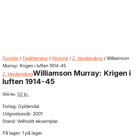
Forside
/
Faglitteratur
/
Historie
/
2. Verdenskrig
/ Williamson
Murray: Krigen i luften 1914-45
Williamson Murray: Krigen i
2. Verdenskrig
luften 1914-45
100
kr.
50
kr.
Forlag: Gyldendal
Udgivelsesår: 2001
Stand: Velholdt eksemplar.
På lager:
1 på lager