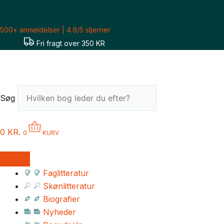
Gå
til
500+ anmeldelser | 4.9/5 stjerner
indholdet
Fri fragt over 350 KR
Søg
0
KR.
0
KURV
Faglitteratur
Skønlitteratur
Biografier
Nyheder