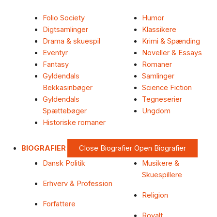
Folio Society
Humor
Digtsamlinger
Klassikere
Drama & skuespil
Krimi & Spænding
Eventyr
Noveller & Essays
Fantasy
Romaner
Gyldendals
Samlinger
Bekkasinbøger
Science Fiction
Gyldendals
Tegneserier
Spættebøger
Ungdom
Historiske romaner
BIOGRAFIER
Close Biografier
Open Biografier
Dansk Politik
Musikere &
Skuespillere
Erhverv & Profession
Religion
Forfattere
Royalt