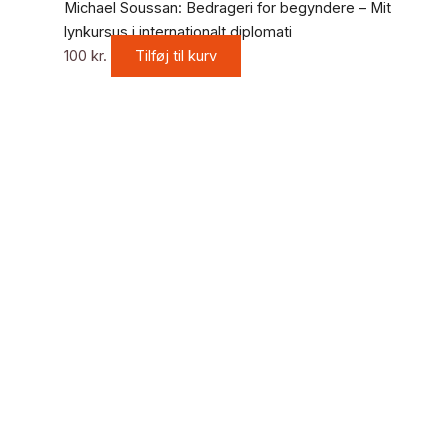
Michael Soussan: Bedrageri for begyndere – Mit
lynkursus i internationalt diplomati
100
kr.
Tilføj til kurv