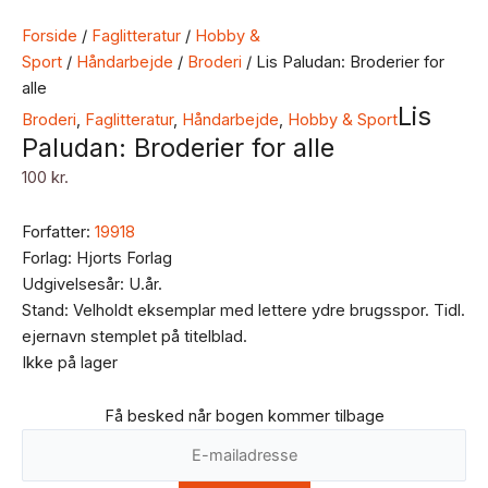
Forside
/
Faglitteratur
/
Hobby &
Sport
/
Håndarbejde
/
Broderi
/ Lis Paludan: Broderier for
alle
Lis
Broderi
,
Faglitteratur
,
Håndarbejde
,
Hobby & Sport
Paludan: Broderier for alle
100
kr.
Forfatter:
19918
Forlag: Hjorts Forlag
Udgivelsesår: U.år.
Stand: Velholdt eksemplar med lettere ydre brugsspor. Tidl.
ejernavn stemplet på titelblad.
Ikke på lager
Få besked når bogen kommer tilbage