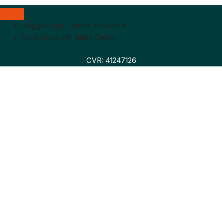
Boggaragen – online antikvariat
Marktoften 7H, 8464 Galten
CVR: 41247126
Faglitteratur
Skønlitteratur
Biografier
Nyheder
Om os
Hollandsk bogudsalg
Om os