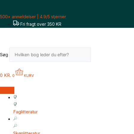
Gå
til
500+ anmeldelser | 4.9/5 stjerner
indholdet
Fri fragt over 350 KR
Søg
0
KR.
0
KURV
Faglitteratur
Skønlitteratur