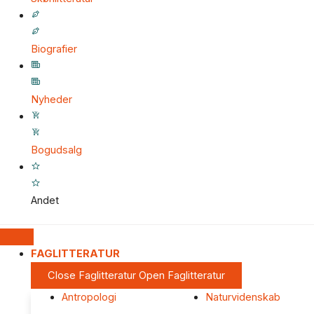
Biografier
Nyheder
Bogudsalg
Andet
FAGLITTERATUR
Close Faglitteratur
Open Faglitteratur
Antropologi
Naturvidenskab