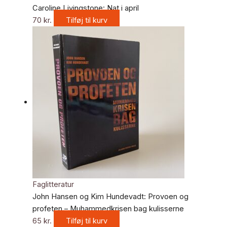
Caroline Livingstone: Nat i april
70
kr.
Tilføj til kurv
Faglitteratur
John Hansen og Kim Hundevadt: Provoen og
profeten – Muhammedkrisen bag kulisserne
65
kr.
Tilføj til kurv