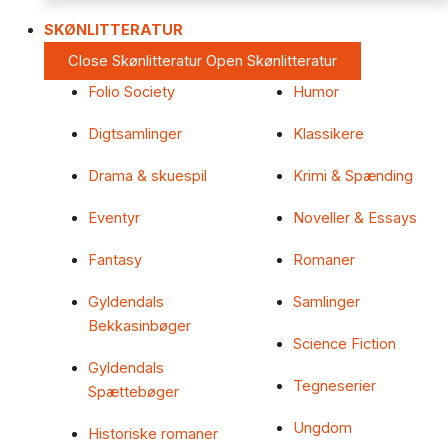
SKØNLITTERATUR
Close Skønlitteratur
Open Skønlitteratur
Folio Society
Humor
Digtsamlinger
Klassikere
Drama & skuespil
Krimi & Spænding
Eventyr
Noveller & Essays
Fantasy
Romaner
Gyldendals
Samlinger
Bekkasinbøger
Science Fiction
Gyldendals
Tegneserier
Spættebøger
Ungdom
Historiske romaner