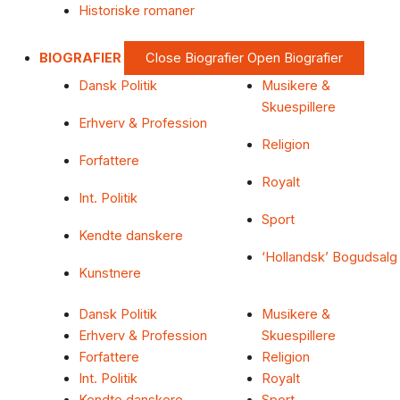
Historiske romaner
BIOGRAFIER
Close Biografier
Open Biografier
Dansk Politik
Musikere &
Skuespillere
Erhverv & Profession
Religion
Forfattere
Royalt
Int. Politik
Sport
Kendte danskere
‘Hollandsk’ Bogudsalg
Kunstnere
Dansk Politik
Musikere &
Erhverv & Profession
Skuespillere
Forfattere
Religion
Int. Politik
Royalt