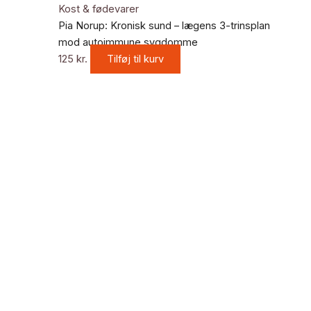
Kost & fødevarer
Pia Norup: Kronisk sund – lægens 3-trinsplan
mod autoimmune sygdomme
125
kr.
Tilføj til kurv