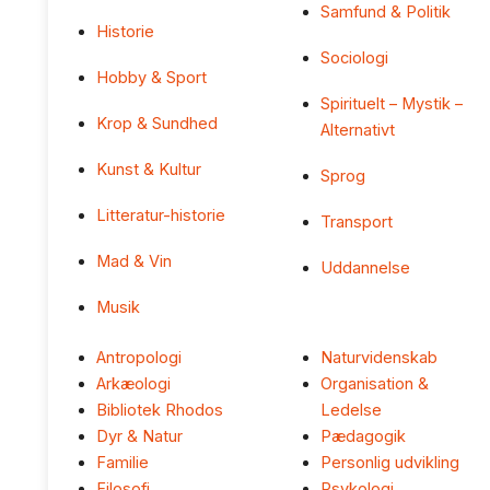
Samfund & Politik
Historie
Sociologi
Hobby & Sport
Spirituelt – Mystik –
Krop & Sundhed
Alternativt
Kunst & Kultur
Sprog
Litteratur-historie
Transport
Mad & Vin
Uddannelse
Musik
Antropologi
Naturvidenskab
Arkæologi
Organisation &
Bibliotek Rhodos
Ledelse
Dyr & Natur
Pædagogik
Familie
Personlig udvikling
Filosofi
Psykologi