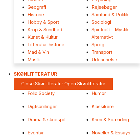
Geografi
Rejsebøger
Historie
Samfund & Politik
Hobby & Sport
Sociologi
Krop & Sundhed
Spirituelt – Mystik –
Kunst & Kultur
Alternativt
Litteratur-historie
Sprog
Mad & Vin
Transport
Musik
Uddannelse
SKØNLITTERATUR
Close Skønlitteratur
Open Skønlitteratur
Folio Society
Humor
Digtsamlinger
Klassikere
Drama & skuespil
Krimi & Spænding
Eventyr
Noveller & Essays