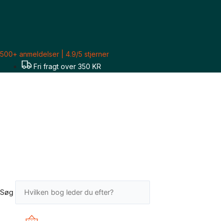
Gå
til
indholdet
500+ anmeldelser | 4.9/5 stjerner
Fri fragt over 350 KR
Søg