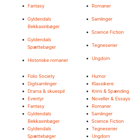
Fantasy
Romaner
Gyldendals
Samlinger
Bekkasinbøger
Science Fiction
Gyldendals
Tegneserier
Spættebøger
Ungdom
Historiske romaner
Folio Society
Humor
Digtsamlinger
Klassikere
Drama & skuespil
Krimi & Spænding
Eventyr
Noveller & Essays
Fantasy
Romaner
Gyldendals
Samlinger
Bekkasinbøger
Science Fiction
Gyldendals
Tegneserier
Spættebøger
Ungdom