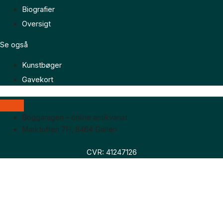
Biografier
Oversigt
Se også
Kunstbøger
Gavekort
Boggaragen – online antikvariat
Marktoften 7H, 8464 Galten
CVR: 41247126
Faglitteratur
Skønlitteratur