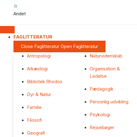
Andet
FAGLITTERATUR
Close Faglitteratur
Open Faglitteratur
Antropologi
Naturvidenskab
Arkæologi
Organisation &
Ledelse
Bibliotek Rhodos
Pædagogik
Dyr & Natur
Personlig udvikling
Familie
Psykologi
Filosofi
Rejsebøger
Geografi