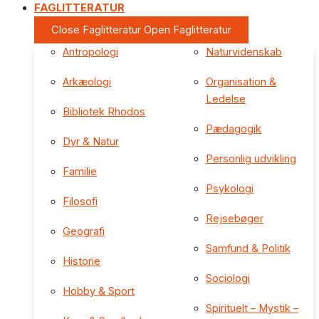
FAGLITTERATUR
Close Faglitteratur
Open Faglitteratur
Antropologi
Naturvidenskab
Arkæologi
Organisation &
Ledelse
Bibliotek Rhodos
Pædagogik
Dyr & Natur
Personlig udvikling
Familie
Psykologi
Filosofi
Rejsebøger
Geografi
Samfund & Politik
Historie
Sociologi
Hobby & Sport
Spirituelt – Mystik –