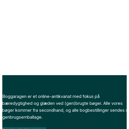
Boggaragen er et online-antikvariat med fokus på
bæredygtighed og glæden ved (gen)brugte bøger. Alle vores
bøger kommer fra secondhand, og alle bogbestillinger sendes i
genbrugsemballage.