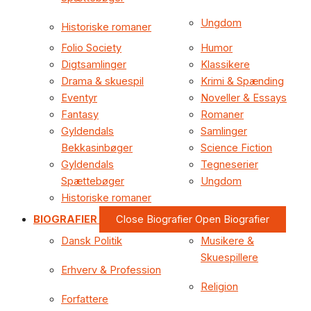
Ungdom
Historiske romaner
Folio Society
Humor
Digtsamlinger
Klassikere
Drama & skuespil
Krimi & Spænding
Eventyr
Noveller & Essays
Fantasy
Romaner
Gyldendals
Samlinger
Bekkasinbøger
Science Fiction
Gyldendals
Tegneserier
Spættebøger
Ungdom
Historiske romaner
BIOGRAFIER
Close Biografier
Open Biografier
Dansk Politik
Musikere &
Skuespillere
Erhverv & Profession
Religion
Forfattere