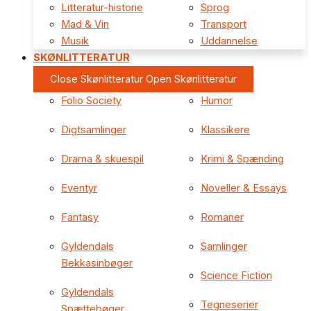
Litteratur-historie
Sprog
Mad & Vin
Transport
Musik
Uddannelse
SKØNLITTERATUR
Close Skønlitteratur
Open Skønlitteratur
Folio Society
Humor
Digtsamlinger
Klassikere
Drama & skuespil
Krimi & Spænding
Eventyr
Noveller & Essays
Fantasy
Romaner
Gyldendals
Samlinger
Bekkasinbøger
Science Fiction
Gyldendals
Tegneserier
Spættebøger