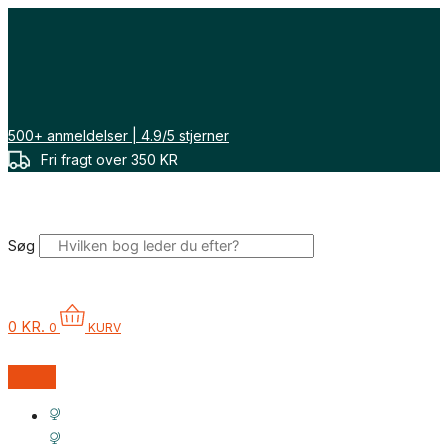
Gå
til
indholdet
500+ anmeldelser | 4.9/5 stjerner
Fri fragt over 350 KR
Søg
0
KR.
0
KURV