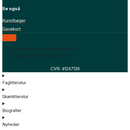
Se også
Kunstbøger
Gavekort
Boggaragen – online antikvariat
Marktoften 7H, 8464 Galten
CVR: 41247126
Faglitteratur
Skønlitteratur
Biografier
Nyheder