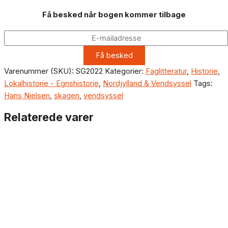
Få besked når bogen kommer tilbage
Varenummer (SKU):
SG2022
Kategorier:
Faglitteratur
,
Historie
,
Lokalhistorie - Egnshistorie
,
Nordjylland & Vendsyssel
Tags:
Hans Nielsen
,
skagen
,
vendsyssel
Relaterede varer