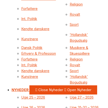
Religion
Forfattere
Royalt
Int. Politik
Sport
Kendte danskere
‘Hollandsk’
Kunstnere
Bogudsalg
Dansk Politik
Musikere &
Erhverv & Profession
Skuespillere
Forfattere
Religion
Int. Politik
Royalt
Kendte danskere
Sport
Kunstnere
‘Hollandsk’
Bogudsalg
NYHEDER
Close Nyheder
Open Nyheder
Uge 25 – 2026
Uge 27 – 2026
Uge 26 – 2026
Uge 31-32 – 2026