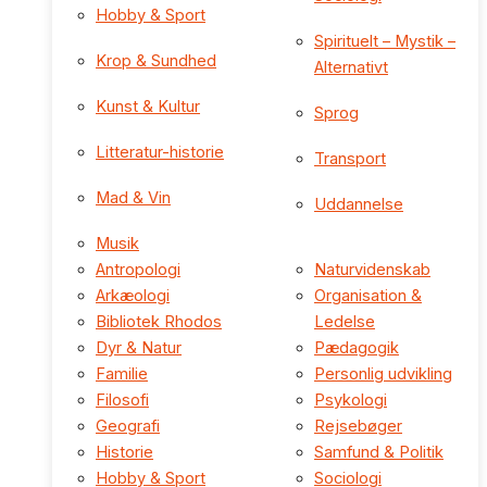
Hobby & Sport
Spirituelt – Mystik –
Krop & Sundhed
Alternativt
Kunst & Kultur
Sprog
Litteratur-historie
Transport
Mad & Vin
Uddannelse
Musik
Antropologi
Naturvidenskab
Arkæologi
Organisation &
Bibliotek Rhodos
Ledelse
Dyr & Natur
Pædagogik
Familie
Personlig udvikling
Filosofi
Psykologi
Geografi
Rejsebøger
Historie
Samfund & Politik
Hobby & Sport
Sociologi