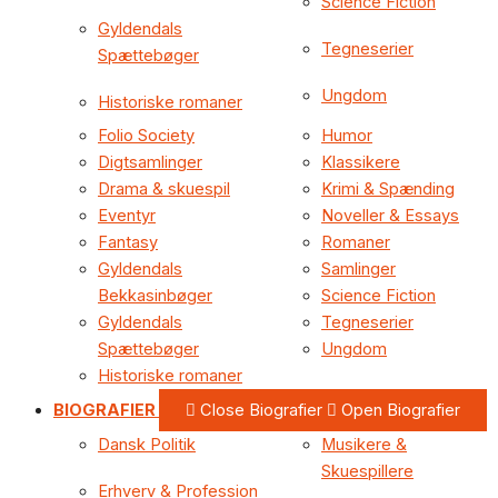
Science Fiction
Gyldendals
Tegneserier
Spættebøger
Ungdom
Historiske romaner
Folio Society
Humor
Digtsamlinger
Klassikere
Drama & skuespil
Krimi & Spænding
Eventyr
Noveller & Essays
Fantasy
Romaner
Gyldendals
Samlinger
Bekkasinbøger
Science Fiction
Gyldendals
Tegneserier
Spættebøger
Ungdom
Historiske romaner
BIOGRAFIER
Close Biografier
Open Biografier
Dansk Politik
Musikere &
Skuespillere
Erhverv & Profession