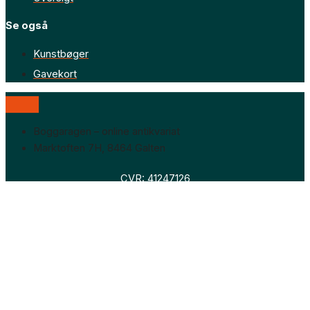
Se også
Kunstbøger
Gavekort
Boggaragen – online antikvariat
Marktoften 7H, 8464 Galten
CVR: 41247126
Faglitteratur
Skønlitteratur