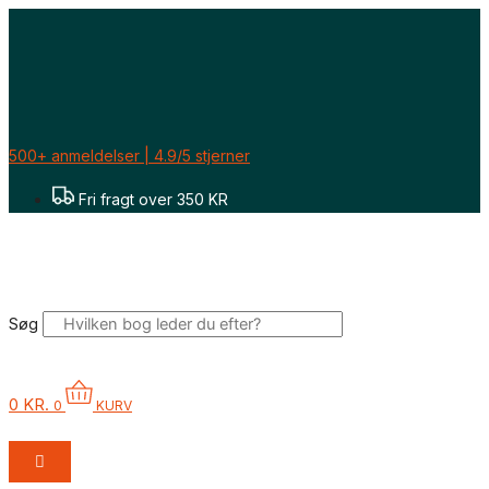
Gå
til
indholdet
500+ anmeldelser | 4.9/5 stjerner
Fri fragt over 350 KR
Søg
0
KR.
0
KURV