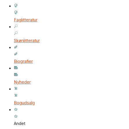
Faglitteratur
Skønlitteratur
Biografier
Nyheder
Bogudsalg
Andet