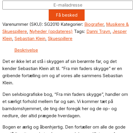
Varenummer (SKU):
SG2010
Kategorier:
Biografier
,
Musikere &
Skuespillere
,
Nyheder (opdateres)
Tags:
Danni Travn
,
Jesper
Klein
,
Sebastian Klein
,
Skuespillere
Beskrivelse
Det er ikke let at stå i skyggen af sin berømte far, og det
kender Sebastian Klein alt til. “Fra min faders skygge” er en
gribende fortælling om og af vores alle sammens Sebastian
Klein.
Den selvbiografiske bog, “Fra min faders skygge”, handler om
et særligt forhold mellem far og søn. Vi kommer tæt på
barndomshjemmet, de ting der foregik her og de op- og
nedture, der altid prægede hverdagen.
Bogen er ærlig og åbenhjertig. Den fortæller om alle de gode