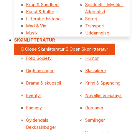
Krop & Sundhed
Spirituelt – Mystik –
Kunst & Kultur
Alternativt
Litteratur-historie
Sprog
Mad & Vin
Transport
Musik
Uddannelse
SKØNLITTERATUR
Close Skønlitteratur
Open Skønlitteratur
Folio Society
Humor
Digtsamlinger
Klassikere
Drama & skuespil
Krimi & Spænding
Eventyr
Noveller & Essays
Fantasy
Romaner
Gyldendals
Samlinger
Bekkasinbøger