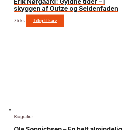
Erik Nørgaard: Gyldne tider – I
skyggen af Outze og Seidenfaden
75
kr.
Tilføj til kurv
Biografier
Ole Sønnichsen – En helt almindelig